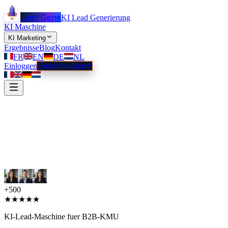
Lead
·
Gene
KI Lead Generierung
KI Maschine
KI Marketing
Ergebnisse
Blog
Kontakt
FR
EN
DE
NL
Einloggen
Termin buchen
+500
★★★★★
KI-Lead-Maschine fuer B2B-KMU