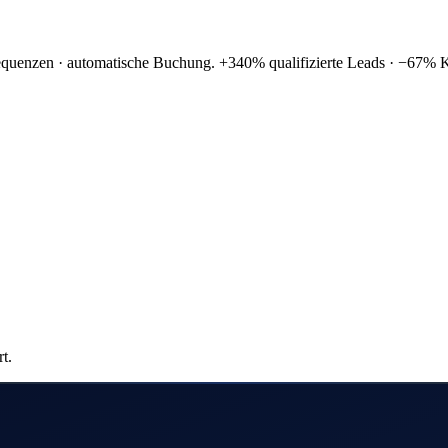
nzustellen
einen einzigen SDR. KI-Maschine 
Sequenzen · automatische Buchung. +340% qualifizierte Leads · −67% Ko
t.