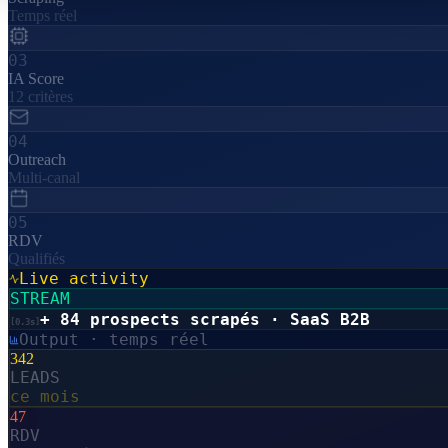
Temps réel
03
IA Score
12 critères
04
Outreach
Multi-canal
05
RDV
Qualifiés
Live activity
STREAM
+ 84 prospects scrapés · SaaS B2B
[
0.3s
]
Output · temps réel
342
LEADS
ce mois
47
RDV