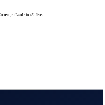
in 7 Tagen geliefert und betrieben.
sten pro Lead · in 48h live.