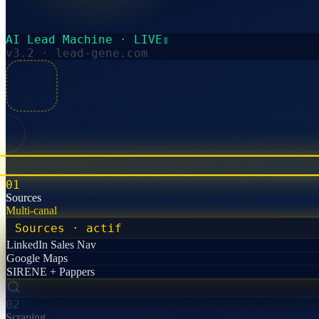
AI Lead Machine · LIVE
▮
v3.2 · lead-gene.com
01
Sources
Multi-canal
Sources
· actif
LinkedIn Sales Nav
Google Maps
SIRENE + Pappers
02
Scraping