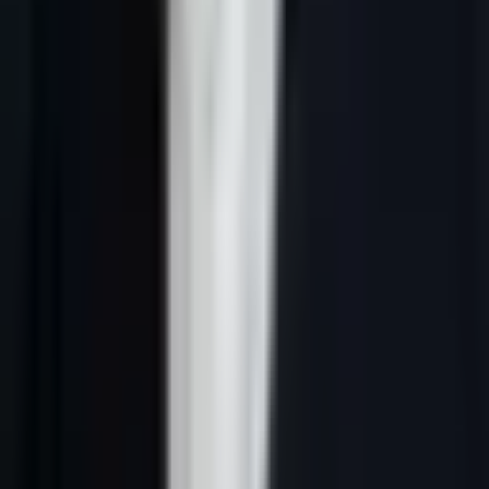
Réponse courte :
prospecter un comité d'achat B2B en France avec
l'IA consiste à identifier plusieurs parties prenantes, relier chacune à
un enjeu distinct, puis orchestrer des messages et des relances
cohérents au lieu de viser un seul contact.
À retenir
Plus le compte est structuré, moins un message mono-contact
suffit.
L'IA aide à cartographier les rôles, pas à uniformiser les
messages.
Un comité d'achat se traite par coordination, pas par
duplication.
La qualité du plan de compte compte souvent plus que le
volume de touches.
Pourquoi cet article est utile dans le