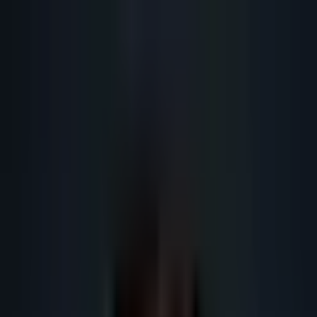
Lead
·
Gene
Génération de Leads IA
Machine IA
IA Marketing
Résultats
Blog
Contact
FR
EN
DE
NL
Se connecter
Prendre RDV
Comité d'achat B2B France :
prospecter avec l'IA en 2026
Comment cartographier et adresser un comité d'achat B2B en France avec
l'IA : rôles, messages, séquences multi-contact et coordination