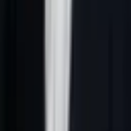
cocon
Beaucoup de contenus parlent de ciblage décideur, mais peu
détaillent la réalité des comptes à plusieurs parties prenantes.
Pourtant, dès qu'on vise des ETI, des groupes multi-sites, des
directions fonctionnelles ou des ventes plus complexes, le vrai sujet
n'est plus seulement "qui contacter ?" mais "qui influence quoi ?".
Cette page prolonge
Prospection commerciale IA en France
,
Priorisation des comptes B2B France par IA
et
Cadence de
prospection B2B France avec IA
.
Les rôles à cartographier en priorité
Dans beaucoup de cycles B2B France, on retrouve quatre familles
de rôles :
le sponsor métier ;
le valideur économique ;
l'utilisateur ou l'équipe impactée ;
le gardien du risque ou du process.
Le libellé exact change selon le secteur. Ce qui compte est la