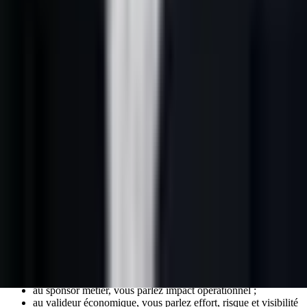
fonction dans la décision, pas le titre seul.
Ce que l'IA apporte vraiment
L'IA aide surtout à :
rapprocher les informations publiques dispersées ;
détecter les fonctions les plus probables à engager ;
suggérer un angle de message par rôle ;
mémoriser les objections et les points de friction par partie
prenante.
Elle ne remplace pas la cartographie commerciale. Elle accélère sa
préparation.
Comment adresser plusieurs décideurs
sans faire du spam
La règle de base : un rôle, un enjeu, un message.
Par exemple :
au sponsor métier, vous parlez impact opérationnel ;
au valideur économique, vous parlez effort, risque et visibilité