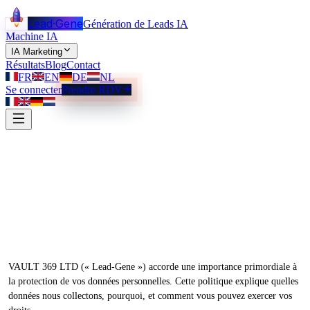
Lead
·
Gene
Génération de Leads IA
Machine IA
IA Marketing
Résultats
Blog
Contact
FR
EN
DE
NL
Se connecter
Prendre RDV
Politique de Confidentialité
VAULT 369 LTD (« Lead-Gene ») accorde une importance primordiale à
la protection de vos données personnelles. Cette politique explique quelles
données nous collectons, pourquoi, et comment vous pouvez exercer vos