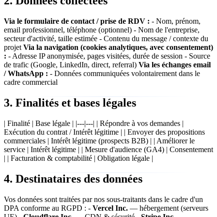
2. Données collectées
Via le formulaire de contact / prise de RDV :
- Nom, prénom,
email professionnel, téléphone (optionnel) - Nom de l'entreprise,
secteur d'activité, taille estimée - Contenu du message / contexte du
projet
Via la navigation (cookies analytiques, avec consentement)
:
- Adresse IP anonymisée, pages visitées, durée de session - Source
de trafic (Google, LinkedIn, direct, referral)
Via les échanges email
/ WhatsApp :
- Données communiquées volontairement dans le
cadre commercial
3. Finalités et bases légales
| Finalité | Base légale | |---|---| | Répondre à vos demandes |
Exécution du contrat / Intérêt légitime | | Envoyer des propositions
commerciales | Intérêt légitime (prospects B2B) | | Améliorer le
service | Intérêt légitime | | Mesure d'audience (GA4) | Consentement
| | Facturation & comptabilité | Obligation légale |
4. Destinataires des données
Vos données sont traitées par nos sous-traitants dans le cadre d'un
DPA conforme au RGPD : -
Vercel Inc.
— hébergement (serveurs
UE) -
Cloudflare Inc.
— CDN & sécurité -
Stripe Inc.
—