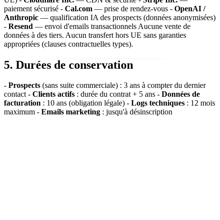
paiement sécurisé -
Cal.com
— prise de rendez-vous -
OpenAI /
Anthropic
— qualification IA des prospects (données anonymisées)
-
Resend
— envoi d'emails transactionnels Aucune vente de
données à des tiers. Aucun transfert hors UE sans garanties
appropriées (clauses contractuelles types).
5. Durées de conservation
-
Prospects
(sans suite commerciale) : 3 ans à compter du dernier
contact -
Clients actifs
: durée du contrat + 5 ans -
Données de
facturation
: 10 ans (obligation légale) -
Logs techniques
: 12 mois
maximum -
Emails marketing
: jusqu'à désinscription
6. Vos droits
Conformément au RGPD (et à la LPD pour la Suisse, à l'APD pour
la Belgique), vous disposez des droits suivants : -
Accès
: obtenir
une copie de vos données -
Rectification
: corriger des données
inexactes -
Effacement
: demander la suppression ("droit à l'oubli")
-
Opposition
: vous opposer au traitement pour motif légitime -
Limitation
: suspendre le traitement -
Portabilité
: recevoir vos
données dans un format structuré
Exercice des droits :
contact@lead-gene.com — réponse sous 30 jours.
Réclamation