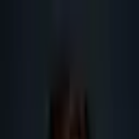
Lead
·
Gene
Génération de Leads IA
Machine IA
IA Marketing
Résultats
Blog
Contact
FR
EN
DE
NL
Se connecter
Prendre RDV
Génération de leads B2B France :
maillage SEO qui aide les moteurs IA
Guide SEO IA 2026 sur génération de leads B2B France : définition,
méthode, données, RGPD, outils IA, maillage interne et KPI pour le