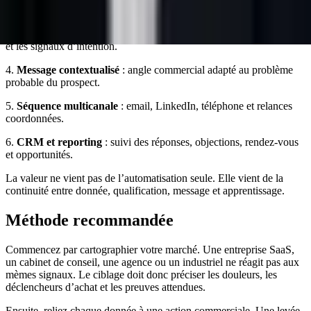
des informations.
3.
Scoring IA
: priorisation selon le fit, le timing, le rôle du contact
et les signaux d’intention.
4.
Message contextualisé
: angle commercial adapté au problème
probable du prospect.
5.
Séquence multicanale
: email, LinkedIn, téléphone et relances
coordonnées.
6.
CRM et reporting
: suivi des réponses, objections, rendez-vous
et opportunités.
La valeur ne vient pas de l’automatisation seule. Elle vient de la
continuité entre donnée, qualification, message et apprentissage.
Méthode recommandée
Commencez par cartographier votre marché. Une entreprise SaaS,
un cabinet de conseil, une agence ou un industriel ne réagit pas aux
mèmes signaux. Le ciblage doit donc préciser les douleurs, les
déclencheurs d’achat et les preuves attendues.
Ensuite, reliez chaque donnée à une action commerciale. Une levée