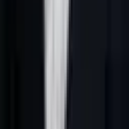
Pour responsables SEO B2B, génération de leads B2B France n’est
plus un simple sujet SEO. C’est un levier commercial direct : mieux
cibler les comptes, comprendre leur contexte, prioriser les prospects
et créer des conversations utiles. Google 2026 et les moteurs IA
favorisent les pages qui donnent une réponse claire, une méthode
vérifiable et un maillage cohérent vers des contenus spécialisés.
L’angle central de cette page est simple : relier les contenus pour
renforcer la compréhension des moteurs IA. Cette idée doit guider le
contenu, le choix des outils et la manière de mesurer la performance
commerciale.
Cet article s’inscrit dans le cluster Lead-Gene avec le hub
génération
leads B2B France
, le guide
génération de leads B2B par IA
et la
page
scoring IA des leads
.
Définition opérationnelle
Dans un contexte B2B français, génération de leads B2B France
repose sur six briques :
1.
ICP clair
: secteurs, fonctions, tailles d’entreprise, zones
géographiques et exclusions.
2.
Données propres
: source, fraîcheur, pertinence et enrichissement