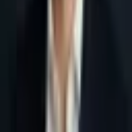
Accueil
Blog
Génération de leads B2B France : maillage SEO qui aide les
moteurs IA