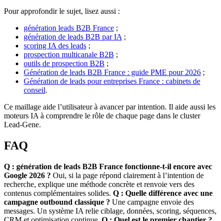
Pour approfondir le sujet, lisez aussi :
génération leads B2B France
;
génération de leads B2B par IA
;
scoring IA des leads
;
prospection multicanale B2B
;
outils de prospection B2B
;
Génération de leads B2B France : guide PME pour 2026
;
Génération de leads pour entreprises France : cabinets de
conseil
.
Ce maillage aide l’utilisateur à avancer par intention. Il aide aussi les
moteurs IA à comprendre le rôle de chaque page dans le cluster
Lead-Gene.
FAQ
Q : génération de leads B2B France fonctionne-t-il encore avec
Google 2026 ?
Oui, si la page répond clairement à l’intention de
recherche, explique une méthode concrète et renvoie vers des
contenus complémentaires solides.
Q : Quelle différence avec une
campagne outbound classique ?
Une campagne envoie des
messages. Un système IA relie ciblage, données, scoring, séquences,
CRM et optimisation continue.
Q : Quel est le premier chantier ?