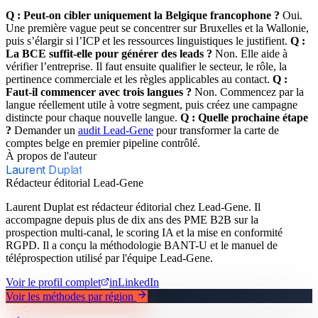
Q : Peut-on cibler uniquement la Belgique francophone ?
Oui.
Une première vague peut se concentrer sur Bruxelles et la Wallonie,
puis s’élargir si l’ICP et les ressources linguistiques le justifient.
Q :
La BCE suffit-elle pour générer des leads ?
Non. Elle aide à
vérifier l’entreprise. Il faut ensuite qualifier le secteur, le rôle, la
pertinence commerciale et les règles applicables au contact.
Q :
Faut-il commencer avec trois langues ?
Non. Commencez par la
langue réellement utile à votre segment, puis créez une campagne
distincte pour chaque nouvelle langue.
Q : Quelle prochaine étape
?
Demander un
audit Lead-Gene
pour transformer la carte de
comptes belge en premier pipeline contrôlé.
À propos de l'auteur
Laurent Duplat
Rédacteur éditorial Lead-Gene
Laurent Duplat est rédacteur éditorial chez Lead-Gene. Il
accompagne depuis plus de dix ans des PME B2B sur la
prospection multi-canal, le scoring IA et la mise en conformité
RGPD. Il a conçu la méthodologie BANT-U et le manuel de
téléprospection utilisé par l'équipe Lead-Gene.
Voir le profil complet
in
LinkedIn
Voir les méthodes par région