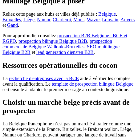
Maillage Belgique à poser
Reliez cette page aux hubs et villes déjà publiés :
Belgique
,
Bruxelles
,
Liège
,
Namur
,
Charleroi
,
Mons
,
Wavre
,
Louvain
,
Anvers
et
Gand
.
Pour approfondir, consultez
prospection B2B Belgique : BCE et
RGPD
,
prospection bilingue Belgique B2B
,
prospection
commerciale Belgique Wallonie-Bruxelles
,
SEO multilingue
Belgique B2B
et
lead generation diensten B2B
.
Ressources opérationnelles du cocon
La
recherche d'entreprises avec la BCE
aide à vérifier les comptes
avant la qualification. Le
template de prospection bilingue Belgique
sert ensuite à adapter le premier message au contexte linguistique.
Choisir un marché belge précis avant de
prospecter
La Belgique francophone n’est pas un marché à traiter comme une
simple extension de la France. Bruxelles, le Brabant wallon, Liège,
Namur ou Charleroi peuvent partager une langue de travail sans