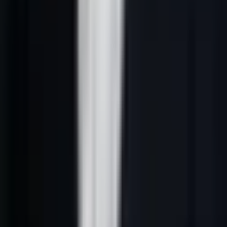
action. Cette séparation évite de confondre une entreprise existante
avec une opportunité qualifiée.
2. Séparer Bruxelles, Wallonie et Flandre
Bruxelles est dense, internationale et fréquemment multilingue. La
Wallonie demande souvent des preuves sectorielles et régionales
plus concrètes. La Flandre nécessite une approche néerlandophone
véritable lorsque le segment la concerne. Dans le CRM, la zone et la
langue sont donc des champs de pilotage, pas de simples tags.
Lancez d’abord une seule combinaison zone-secteur-persona. Par
exemple : cabinets de conseil à Bruxelles, sociétés industrielles en
Wallonie ou SaaS B2B francophones. Une fois les réponses
analysées, élargissez avec une nouvelle hypothèse plutôt qu’avec le
même script partout.
3. Traiter la langue comme un choix commercial
Le français peut suffire à une première campagne ciblant la Wallonie
ou un sous-segment bruxellois. Il ne remplace pas le néerlandais
pour la Flandre ni l’anglais auprès de certains sièges internationaux.
Chaque langue doit disposer de sa propre preuve, de ses objections
anticipées, de son parcours de destination et de ses statuts de suivi.