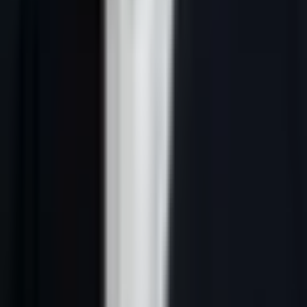
fédérations, cabinets de conseil et services B2B internationaux. La
Wallonie ajoute une logique plus territoriale, industrielle et PME,
avec des bassins comme Liège, Namur, Charleroi, Mons, Wavre et
Louvain-la-Neuve.
Pour obtenir des opportunités utiles, séparez les intentions : besoin
d’un partenaire à Bruxelles, développement de pipeline en Wallonie,
expansion vers la Flandre, ciblage d’un secteur ou qualification de
comptes belges. Un seul message national ne peut pas répondre
correctement à ces contextes.
Les cinq règles d’un pipeline belge fiable
1. Cartographier les comptes avant les contacts
Une campagne commence par les entreprises : activité, statut,
localisation, unités d’établissement et cohérence avec l’ICP. La
Banque-Carrefour des Entreprises
permet de vérifier les données
publiques d’une entité. Son Public Search est conçu pour des
recherches ciblées, entité par entité : ce n’est pas une permission de
constituer ou de réutiliser sans discernement une liste massive.
Ajoutez ensuite la couche commerciale : segment, problème traité,
rôle à contacter, signal observable, langue prévue et prochaine