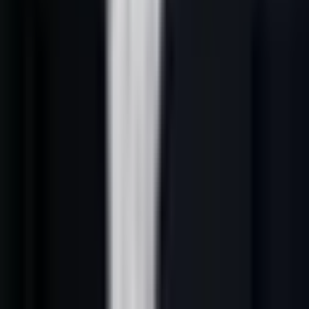
Une traduction automatique ne crée pas cette adaptation. Le test utile
est simple : le message reste-t-il naturel, précis et exploitable par une
équipe commerciale dans la langue du destinataire ?
4. Concevoir la conformité dans le processus
L’
Autorité de protection des données
définit le marketing direct
comme une communication promotionnelle directe impliquant le
traitement de données personnelles. Pour une équipe B2B, cela
implique de documenter la finalité, la source de la donnée, les
informations fournies au contact, la gestion des oppositions et les
accès internes. Le RGPD est à intégrer au ciblage, à la séquence et
au CRM ; il ne doit pas être traité après coup.
Une campagne responsable limite les données aux informations
nécessaires, exclut les contacts qui se sont opposés, évite les
enrichissements inutiles et conserve un historique compréhensible.
Pour toute configuration sensible ou douteuse, faites intervenir un
conseil juridique qualifié.
5. Mesurer la qualité, pas seulement l’activité
Mesurez les réponses utiles, les rendez-vous tenus, les demandes de
retrait, les motifs de non-pertinence et la progression réelle dans le