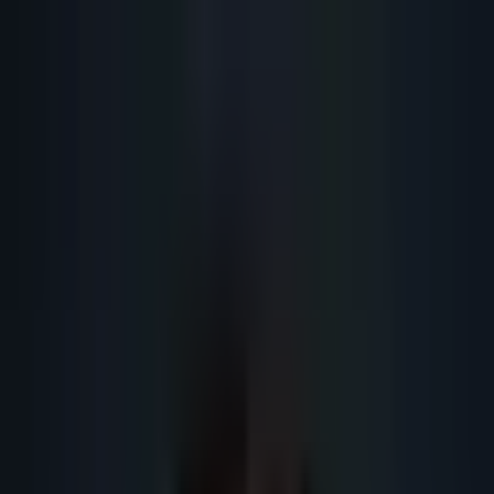
Lead
·
Gene
Génération de Leads IA
Machine IA
IA Marketing
Résultats
Blog
Contact
FR
EN
DE
NL
Se connecter
Prendre RDV
Génération leads B2B Belgique
francophone
Guide de génération de leads B2B en Belgique francophone : Bruxelles,
Wallonie, BCE, RGPD, langues et qualification des comptes.