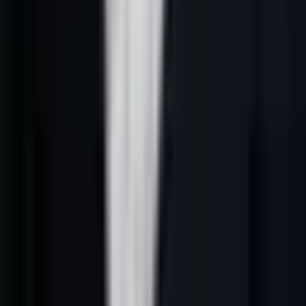
exploitables.
Cet article s'inscrit dans le cocon
génération leads B2B France
. Il
complète aussi
lead generation France IA
et
prospection
commerciale IA en France
.
Ce que cherche vraiment cette requête
Une recherche comme
génération leads B2B France
cache
rarement une demande purement théorique. Le lecteur veut
comprendre comment obtenir des opportunités B2B sans lancer une
campagne générique. Il doit savoir quelles données utiliser, comment
qualifier les comptes, quelle séquence envoyer et comment mesurer
ce qui avance.
Le premier tri doit donc porter sur l'intention. Une page utile sépare
les besoins : comprendre le cadre, choisir les sources, structurer une
campagne, relier les outils et demander un audit quand le système
actuel manque de clarté.
Cadre de confiance
Une stratégie solide cite ses sources et évite les affirmations
invérifiables. Pour ce sujet, les références utiles sont
INSEE - base