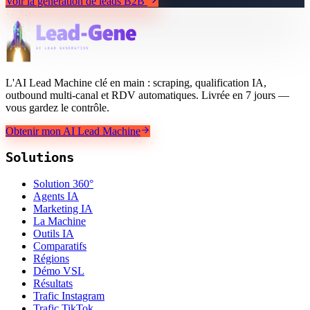
Voir la génération de leads B2B
L'AI Lead Machine clé en main : scraping, qualification IA,
outbound multi-canal et RDV automatiques. Livrée en 7 jours —
vous gardez le contrôle.
Obtenir mon AI Lead Machine
Solutions
Solution 360°
Agents IA
Marketing IA
La Machine
Outils IA
Comparatifs
Régions
Démo VSL
Résultats
Trafic Instagram
Trafic TikTok