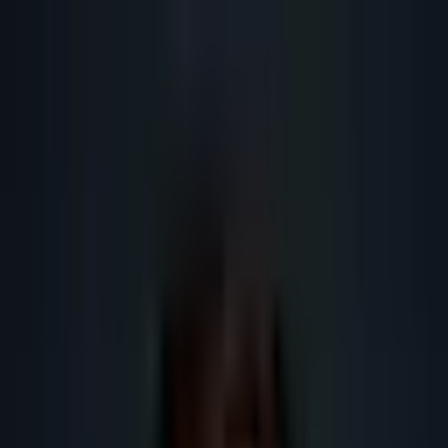
Lead
·
Gene
Génération de Leads IA
Machine IA
IA Marketing
Résultats
Blog
Contact
FR
EN
DE
NL
Se connecter
Prendre RDV
Génération leads B2B France :
données fiables
Comment structurer une génération leads B2B France avec sources Sirene,
cadre CNIL, scoring IA et contrôle humain.