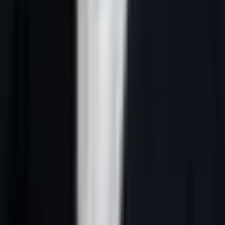
Réponse courte :
génération leads B2B France fonctionne quand le
ciblage est précis, les données sont vérifiées, le message reste lié au
rôle du prospect et le CRM trace chaque décision commerciale.
L'angle de cette page : données fiables, CNIL et Sirene.
La requête
génération leads B2B France
attire souvent des
entreprises qui veulent plus qu'une liste de contacts. Elles cherchent
un système capable de relier marché, données, message,
qualification, relance et rendez-vous. C'est exactement la logique
d'une machine à leads B2B : moins de dispersion, plus de signaux