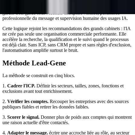
Sirene Open data
,
CNIL - prospection commerciale
,
France Num -
intelligence artificielle dans les TPE PME
. Elles permettent de
garder trois garde-fous : identité entreprise vérifiée, pertinence
professionnelle du message et supervision humaine des usages IA.
Cette logique rejoint les recommandations des grands cabinets : l'IA
ne crée pas seule une organisation commerciale performante. Elle
accélère la recherche, la qualification et le suivi quand le processus
est déjà clair. Sans ICP, sans CRM propre et sans règles d'exclusion,
l'automatisation amplifie surtout le bruit.
Méthode Lead-Gene
La méthode se construit en cinq blocs.
1.
Cadrer l'ICP.
Définir les secteurs, tailles, zones, fonctions et
exclusions avant tout enrichissement.
2.
Vérifier les comptes.
Recouper les entreprises avec des sources
publiques fiables et retirer les données faibles.
3.
Scorer le signal.
Donner plus de poids aux comptes qui montrent
une raison actuelle d'être contactés.
4.
Adapter le message.
écrire une accroche liée au rôle, au secteur