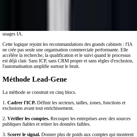
Une stratégie solide cite ses sources et évite les affirmations
invérifiables. Pour ce sujet, les références utiles sont
INSEE - base
Sirene Open data
,
Annuaire des Entreprises
,
CNIL - prospection
commerciale
,
Google Search Central - données structurées
. Elles
permettent de garder trois garde-fous : identité entreprise vérifiée,
pertinence professionnelle du message et supervision humaine des
usages IA.
Cette logique rejoint les recommandations des grands cabinets : l'IA
ne crée pas seule une organisation commerciale performante. Elle
accélère la recherche, la qualification et le suivi quand le processus
est déjà clair. Sans ICP, sans CRM propre et sans règles d'exclusion,
l'automatisation amplifie surtout le bruit.
Méthode Lead-Gene
La méthode se construit en cinq blocs.
1.
Cadrer l'ICP.
Définir les secteurs, tailles, zones, fonctions et
exclusions avant tout enrichissement.
2.
Vérifier les comptes.
Recouper les entreprises avec des sources
publiques fiables et retirer les données faibles.
3.
Scorer le signal.
Donner plus de poids aux comptes qui montrent