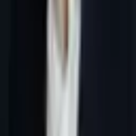
Lead generation France IA : sources officielles
Tous les articles
6 juillet 2026