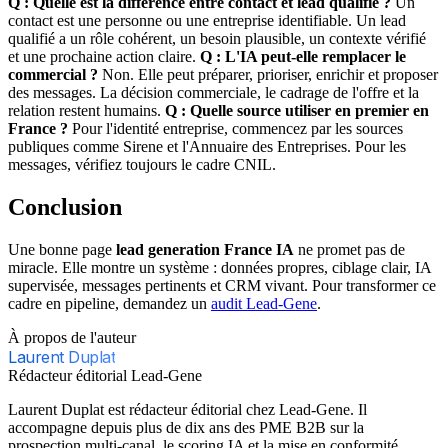
Q : Quelle est la différence entre contact et lead qualifié ?
Un
contact est une personne ou une entreprise identifiable. Un lead
qualifié a un rôle cohérent, un besoin plausible, un contexte vérifié
et une prochaine action claire.
Q : L'IA peut-elle remplacer le
commercial ?
Non. Elle peut préparer, prioriser, enrichir et proposer
des messages. La décision commerciale, le cadrage de l'offre et la
relation restent humains.
Q : Quelle source utiliser en premier en
France ?
Pour l'identité entreprise, commencez par les sources
publiques comme Sirene et l'Annuaire des Entreprises. Pour les
messages, vérifiez toujours le cadre CNIL.
Conclusion
Une bonne page
lead generation France IA
ne promet pas de
miracle. Elle montre un système : données propres, ciblage clair, IA
supervisée, messages pertinents et CRM vivant. Pour transformer ce
cadre en pipeline, demandez un
audit Lead-Gene
.
À propos de l'auteur
Laurent Duplat
Rédacteur éditorial Lead-Gene
Laurent Duplat est rédacteur éditorial chez Lead-Gene. Il
accompagne depuis plus de dix ans des PME B2B sur la
prospection multi-canal, le scoring IA et la mise en conformité