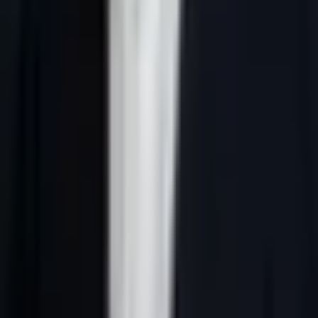
Réponse courte :
lead generation France IA fonctionne quand le
ciblage est précis, les données sont vérifiées, le message reste lié au
rôle du prospect et le CRM trace chaque décision commerciale.
L'angle de cette page : sources officielles.
La requête
lead generation France IA
attire souvent des
entreprises qui veulent plus qu'une liste de contacts. Elles cherchent
un système capable de relier marché, données, message,
qualification, relance et rendez-vous. C'est exactement la logique