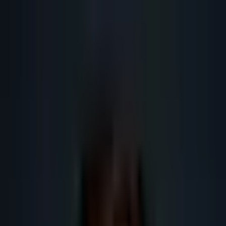
Lead
·
Gene
Génération de Leads IA
Machine IA
IA Marketing
Résultats
Blog
Contact
FR
EN
DE
NL
Se connecter
Prendre RDV
Lead generation France IA : sources
officielles
Les sources officielles utiles pour fiabiliser lead generation France IA :
Sirene, annuaire, CNIL et contrôle humain.