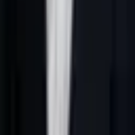
d'une machine à leads B2B : moins de dispersion, plus de signaux
exploitables.
Cet article s'inscrit dans le cocon
génération leads B2B France
. Il
complète aussi
lead generation France IA
et
prospection
commerciale IA en France
.
Ce que cherche vraiment cette requête
Une recherche comme
lead generation France IA
cache rarement
une demande purement théorique. Le lecteur veut comprendre
comment obtenir des opportunités B2B sans lancer une campagne
générique. Il doit savoir quelles données utiliser, comment qualifier
les comptes, quelle séquence envoyer et comment mesurer ce qui
avance.
Le premier tri doit donc porter sur l'intention. Une page utile sépare
les besoins : comprendre le cadre, choisir les sources, structurer une
campagne, relier les outils et demander un audit quand le système
actuel manque de clarté.
Cadre de confiance