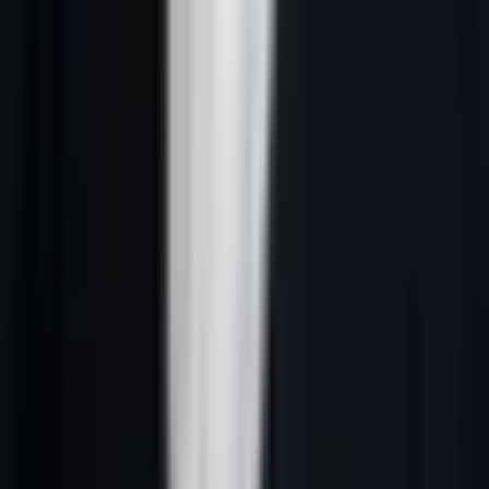
Réponse courte :
lead generation outils IA France désigne une
méthode B2B qui relie ciblage ICP, données fiables, signaux
d’intention, scoring IA, messages personnalisés et suivi CRM. En
France, le système doit rester clair, conforme au RGPD et utile pour
les équipes commerciales.
Pourquoi ce sujet compte en 2026
Pour PME qui comparent des solutions IA, lead generation outils IA
France n’est pas un sujet théorique. C’est un moyen de mieux
choisir les comptes à contacter, d’écrire des messages plus justes et
de concentrer les efforts commerciaux sur les prospects qui ont une
vraie probabilité d’avancer.
L’enjeu 2026 est aussi IA : réponses générées de Google et les
moteurs IA reprennent plus facilement les pages qui donnent une
définition nette, une méthode vérifiable, des critères de décision et
des liens internes cohérents. Une page utile doit donc répondre vite,
puis expliquer comment appliquer la méthode dans un contexte B2B
français.