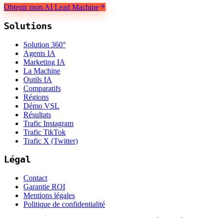
Obtenir mon AI Lead Machine
Solutions
Solution 360°
Agents IA
Marketing IA
La Machine
Outils IA
Comparatifs
Régions
Démo VSL
Résultats
Trafic Instagram
Trafic TikTok
Trafic X (Twitter)
Légal
Contact
Garantie ROI
Mentions légales
Politique de confidentialité