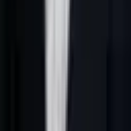
L’angle de cet article est simple : évaluer les outils IA selon la qualité
des données, le CRM et la capacité à produire des rendez-vous
qualifiés. un comparatif utile ne liste pas des logos, il compare les
usages réels et les limites opérationnelles.
Définition opérationnelle
Dans une entreprise B2B française, lead generation outils IA France
repose sur cinq éléments :
1.
Un ICP explicite
: secteurs, fonctions, tailles d’entreprise, zones,
exclusions et signaux qui justifient la prise de contact.
2.
Des données contrôlées
: source, fraîcheur, enrichissement, rôle
du contact et cohérence avec le marché visé.
3.
Un scoring explicable
: priorité donnée aux comptes selon le fit,
le timing, l’intention et la probabilité de conversation.
4.
Une séquence utile
: email, LinkedIn, téléphone ou formulaire ne
sont choisis que s’ils servent une raison commerciale claire.
5.
Un apprentissage CRM
: chaque réponse, objection et rendez-