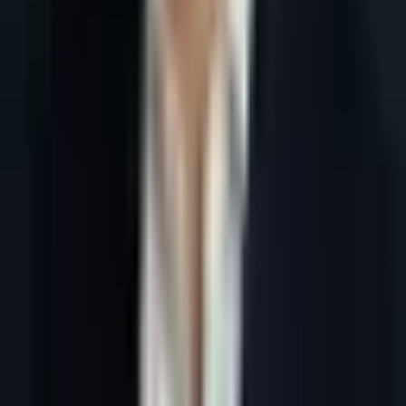
Accueil
Blog
Lead generation outils IA France : comparatif PME 2026
Tous les articles
4 juin 2026