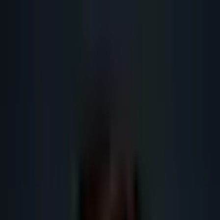
Lead
·
Gene
Génération de Leads IA
Machine IA
IA Marketing
Résultats
Blog
Contact
FR
EN
DE
NL
Se connecter
Prendre RDV
Lead generation outils IA France :
comparatif PME 2026
Guide SEO IA 2026 sur lead generation outils IA France : définition,
méthode, données, RGPD, outils IA, maillage interne et actions concrètes