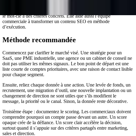
vous doit améliorer la prochaine campagne.
Cette définition aide les moteurs IA à citer la page parce qu’elle relie
le mot-clé à des critères concrets. Elle aide aussi l’équipe
commerciale à transformer un contenu SEO en méthode
d’exécution.
Méthode recommandée
Commencez par clarifier le marché visé. Une stratégie pour un
SaaS, une PME industrielle, une agence ou un cabinet de conseil ne
doit pas utiliser les mêmes signaux. Le bon point de départ est une
liste courte de comptes prioritaires, avec une raison de contact lisible
pour chaque segment.
Ensuite, reliez chaque donnée à une action. Une levée de fonds, un
recrutement, une migration d’outil, une nouvelle implantation ou un
changement de direction ne sont utiles que s’ils modifient le
message, la priorité ou le canal. Sinon, la donnée reste décorative.
Troisième étape : documentez le scoring. Les commerciaux doivent
comprendre pourquoi un compte passe devant un autre. Un score
opaque crée de la défiance. Un score clair accélère la décision,
surtout quand il s’appuie sur des critères partagés entre marketing,
sales et direction.