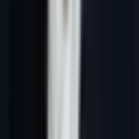
Laurent Duplat. Sur 12 mois, j'ai conçu 23 lead magnets B2B pour
des PME françaises — livres blancs, checklists, calculateurs ROI,
démos personnalisées, audits gratuits. Taux de conversion landing
→ lead moyen : 11 à 34 % selon la qualité du magnet et du trafic.
Cet article classe les formats par ROI mesuré : audits/diagnostics
gratuits (top ROI), calculateurs interactifs, templates Excel/Notion,
checklists actionnables, webinaires, livres blancs (le pire des formats
en 2026). Sources :
HubSpot State of Marketing
,
Demand Gen
Report Content Benchmarks
.
Outils que j'utilise pour les magnets interactifs :
Outgrow
(calculateurs),
Typeform
(quiz qualification),
Notion
(templates
téléchargeables),
HubSpot Forms + Smart CTAs
.
# Lead Magnet B2B : 10 Types qui Convertissent en 2026
Un lead magnet B2B efficace est la pierre angulaire de toute
stratégie d'
inbound marketing B2B
. Sans ressource à forte valeur
perçue, vous ne captez pas les coordonnées de vos prospects — et
sans coordonnées, pas de pipeline commercial. En 2026, les PME
françaises qui génèrent le plus de leads qualifiés ont toutes un point
commun : elles offrent quelque chose d'irrésistible en échange d'un
email professionnel.