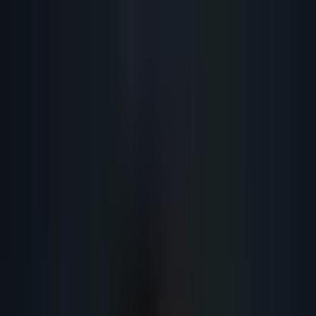
Lead
·
Gene
Génération de Leads IA
Machine IA
IA Marketing
Résultats
Blog
Contact
FR
EN
DE
NL
Se connecter
Prendre RDV
Lead Magnet B2B : 10 Types qui
Convertissent en 2026
Découvrez les 10 types de lead magnets B2B les plus efficaces en 2026
pour attirer des prospects qualifiés et booster votre génération de leads.