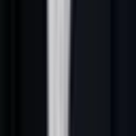
4. Le calculateur ROI ou l'outil d'auto-diagnostic
Un calculateur interactif permet à votre prospect de mesurer lui-
même son problème — et donc la valeur de votre solution. C'est le
lead magnet le plus qualifiant : seul un prospect réellement concerné
prendra le temps de renseigner ses données.
Exemples :
"Calculez votre effort d'acquisition client actuel"
"Diagnostiquez votre taux de conversion leads en 5 minutes"
"Estimez vos pertes liées à une prospection non structurée"
Taux de conversion :
28 à 35 % — et des leads ultra-qualifiés.
---
5. Le webinaire en direct ou en replay
Le
webinaire B2B
combine lead magnet et nurturing en une seule
action. En vous inscrivant, le prospect donne ses coordonnées ET
consomme 45 à 60 minutes de votre expertise. La relation de
confiance est déjà amorcée avant le premier contact commercial.