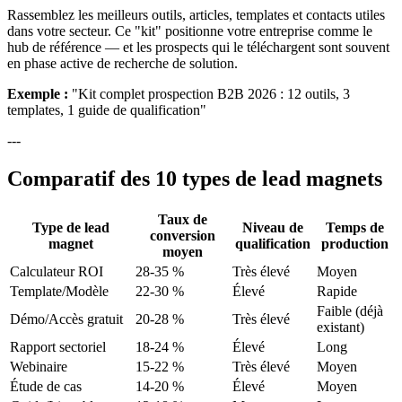
Rassemblez les meilleurs outils, articles, templates et contacts utiles
dans votre secteur. Ce "kit" positionne votre entreprise comme le
hub de référence — et les prospects qui le téléchargent sont souvent
en phase active de recherche de solution.
Exemple :
"Kit complet prospection B2B 2026 : 12 outils, 3
templates, 1 guide de qualification"
---
Comparatif des 10 types de lead magnets
Taux de
Type de lead
Niveau de
Temps de
conversion
magnet
qualification
production
moyen
Calculateur ROI
28-35 %
Très élevé
Moyen
Template/Modèle
22-30 %
Élevé
Rapide
Faible (déjà
Démo/Accès gratuit
20-28 %
Très élevé
existant)
Rapport sectoriel
18-24 %
Élevé
Long
Webinaire
15-22 %
Très élevé
Moyen
Étude de cas
14-20 %
Élevé
Moyen