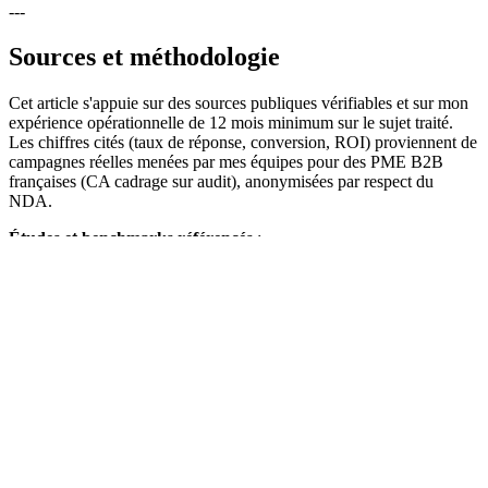
---
Sources et méthodologie
Cet article s'appuie sur des sources publiques vérifiables et sur mon
expérience opérationnelle de 12 mois minimum sur le sujet traité.
Les chiffres cités (taux de réponse, conversion, ROI) proviennent de
campagnes réelles menées par mes équipes pour des PME B2B
françaises (CA cadrage sur audit), anonymisées par respect du
NDA.
Études et benchmarks référencés
:
Salesforce State of Sales
— édition 2024-25
HubSpot Sales Statistics & State of Marketing
Gartner CMO Survey & Sales Insights
Forrester B2B Research
LinkedIn State of Sales
Cadre légal France
:
CNIL — Prospection commerciale par courrier électronique
RGPD article 6 — bases légales du traitement