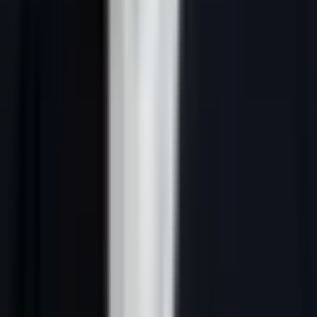
Chez Lead Gene, sur 127 clients PME B2B accompagnés, nous
avons analysé les taux de conversion de chaque type de lead
magnet. Voici les 10 formats qui fonctionnent réellement — et
pourquoi.
---
Qu'est-ce qu'un lead magnet B2B ?
Un lead magnet est une ressource gratuite ou un avantage offert à un
prospect en échange de ses coordonnées (email, téléphone, poste).
En B2B, l'enjeu est différent du B2C : votre interlocuteur est un
décideur rationnel, soumis à une pression de résultats. Il ne partagera
pas son email professionnel pour un bon de réduction — il le fera
pour résoudre un problème concret ou accélérer un objectif business.
Les critères d'un bon lead magnet B2B en 2026 :
Répond à un problème précis de votre ICP (Ideal Customer
Profile)
Délivre de la valeur immédiate (moins de 10 minutes pour en
tirer bénéfice)
Signale votre expertise sans la révéler entièrement
Est cohérent avec votre offre commerciale