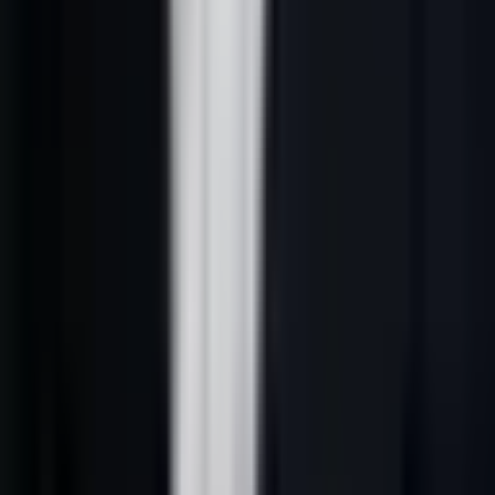
modèle de plan de prospection, un script d'appel : autant de
ressources qui économisent des heures de travail.
Formats qui marchent :
Modèle de
lead scoring
sur 12 critères
Template de suivi de pipeline commercial
Calendrier éditorial content marketing B2B
Taux de conversion moyen :
22 à 30 % — le format le plus
performant pour les PME.
---
3. Le guide ou livre blanc
Le grand classique — mais il doit être vraiment utile. Exit les livres
blancs de 40 pages remplis de jargon. En 2026, les meilleurs guides
B2B font 8 à 15 pages, sont ultra-opérationnels et contiennent des
exemples concrets.
Pour maximiser la conversion, associez votre guide à une stratégie
de
content marketing B2B
cohérente : articles de blog, LinkedIn,
email.
---