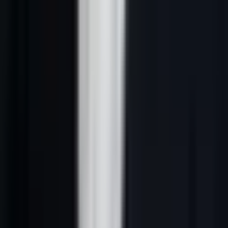
---
Les 10 types de lead magnets B2B les plus
efficaces
1. Le rapport sectoriel exclusif
Format premium par excellence. Un rapport chiffré sur votre secteur
— tendances, benchmarks, prévisions — positionne votre entreprise
comme référence sectorielle. Les décideurs le téléchargent pour
légitimer leurs propres décisions internes.
Taux de conversion moyen :
18 à 24 % sur landing page dédiée.
Exemple :
"État de la prospection B2B en France 2026 — Étude
auprès de 500 directeurs commerciaux"
---
2. Le template ou modèle prêt à l'emploi
Les opérationnels (responsables commerciaux, marketing managers)
adorent les templates. Un fichier Excel de scoring commercial, un