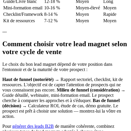
Guide/Livre blanc
12-18 %
Moyen
Long
Mini-formation email
10-16 %
Moyen-élevé
Moyen
Checklist/Framework
8-14 %
Moyen
Rapide
Kit de ressources
7-12 %
Moyen
Moyen
---
Comment choisir votre lead magnet selon
votre cycle de vente
Le choix du bon lead magnet dépend de votre position dans
l'entonnoir et de la maturité de votre prospect :
Haut de funnel (notoriété)
→ Rapport sectoriel, checklist, kit de
ressources. L'objectif est de capter l'attention de prospects qui ne
vous connaissent pas encore.
Milieu de funnel (considération)
→
Guide détaillé, webinaire, mini-formation email. Le prospect
cherche à comparer les approches et à s'éduquer.
Bas de funnel
(décision)
→ Calculateur ROI, étude de cas, démo gratuite. Le
prospect est prêt à choisir une solution — montrez-lui la vôtre en
action.
Pour
générer des leads B2B
de manière cohérente, combinez