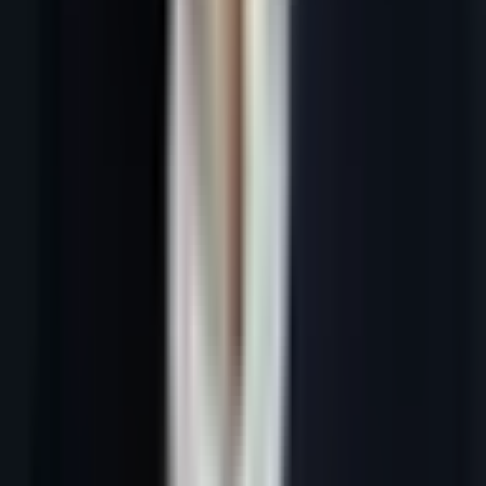
En bref :
Un lead magnet B2B est une ressource gratuite (guide,
audit, calculateur, webinaire) offerte en échange des coordonnées
d'un prospect. En 2026, les lead magnets les plus efficaces
répondent à un problème urgent et précis de l'ICP cible — générant
des leads inbound qualifiés à un effort d'acquisition très inférieur au
cold outreach.
Lead magnets B2B : ce qui convertit
vraiment en 2026