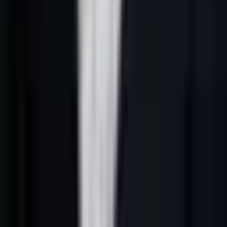
les comptes, comprendre leur contexte, prioriser les prospects et
créer des conversations utiles. Google 2026 et les moteurs IA
favorisent les pages qui donnent une réponse claire, une méthode
vérifiable et un maillage cohérent vers des contenus spécialisés.
L’angle central de cette page est simple : comprendre les briques
d’un système complet. Cette idée doit guider le contenu, le choix des
outils et la manière de mesurer la performance commerciale.
Cet article s’inscrit dans le cluster Lead-Gene avec le hub
génération
leads B2B France
, le guide
génération de leads B2B par IA
et la
page
scoring IA des leads
.
Définition opérationnelle
Dans un contexte B2B français, génération de leads B2B France
repose sur six briques :
1.
ICP clair
: secteurs, fonctions, tailles d’entreprise, zones
géographiques et exclusions.
2.
Données propres
: source, fraîcheur, pertinence et enrichissement
des informations.
3.
Scoring IA
: priorisation selon le fit, le timing, le rôle du contact