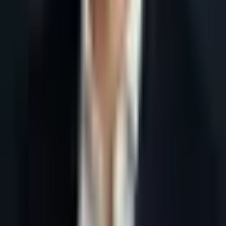
Accueil
Blog
Machine à leads B2B France : architecture IA en 2026
Tous les articles