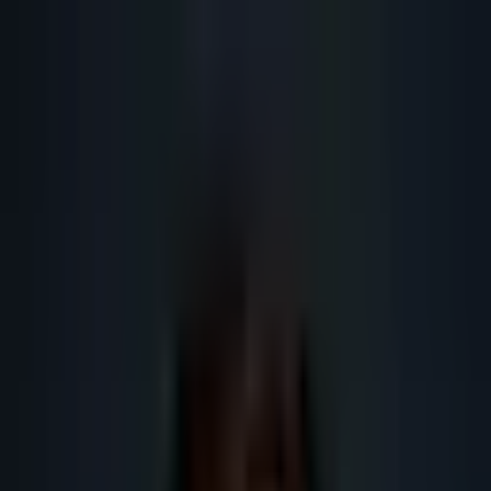
Lead
·
Gene
Génération de Leads IA
Machine IA
IA Marketing
Résultats
Blog
Contact
FR
EN
DE
NL
Se connecter
Prendre RDV
Machine à leads B2B France :
architecture IA en 2026
Guide SEO IA 2026 sur génération de leads B2B France : définition,
méthode, données, RGPD, outils IA, maillage interne et KPI pour le