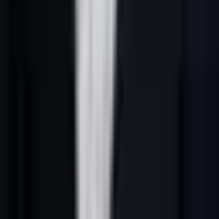
L’angle de cet article est simple : assembler données, enrichissement,
séquences, CRM et reporting sans complexité inutile. une stack
outbound doit réduire les frictions entre recherche, message, relance
et mesure.
Définition opérationnelle
Dans une entreprise B2B française, outils IA prospection France
repose sur cinq éléments :
1.
Un ICP explicite
: secteurs, fonctions, tailles d’entreprise, zones,
exclusions et signaux qui justifient la prise de contact.
2.
Des données contrôlées
: source, fraîcheur, enrichissement, rôle
du contact et cohérence avec le marché visé.
3.
Un scoring explicable
: priorité donnée aux comptes selon le fit,
le timing, l’intention et la probabilité de conversation.
4.
Une séquence utile
: email, LinkedIn, téléphone ou formulaire ne
sont choisis que s’ils servent une raison commerciale claire.
5.
Un apprentissage CRM
: chaque réponse, objection et rendez-
vous doit améliorer la prochaine campagne.