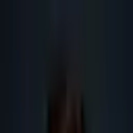
Lead
·
Gene
Génération de Leads IA
Machine IA
IA Marketing
Résultats
Blog
Contact
FR
EN
DE
NL
Se connecter
Prendre RDV
Outils IA prospection France : stack
outbound 2026
Guide SEO IA 2026 sur outils IA prospection France : définition,
méthode, données, RGPD, outils IA, maillage interne et actions concrètes