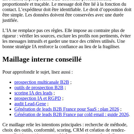
proportionnée et traçable. Le message doit être lié à la fonction du
contact. L’expéditeur doit être identifiable. Le droit d’opposition doit
être simple. Les données doivent être conservées avec une durée
justifiée.
L’IA ne remplace pas ces règles. Elle impose au contraire plus de
rigueur : vérifier les sources, exclure les profils non pertinents, éviter
les messages intrusifs et garder une trace des critères utilisés. Une
bonne stratégie IA renforce la confiance au lieu de la fragiliser.
Maillage interne conseillé
Pour approfondir le sujet, lisez aussi :
prospection multicanale B2B
;
outils de prospection B2B
;
scoring IA des leads
;
prospection IA et RGPD
;
audit Lead-Gene
;
Génération de leads B2B France pour SaaS : plan 2026
;
Génération de leads B2B France par cold email : guide 2026
.
Ce maillage relie les intentions principales : recherche de méthode,
choix des outils, conformité, scoring, CRM et création de rendez-