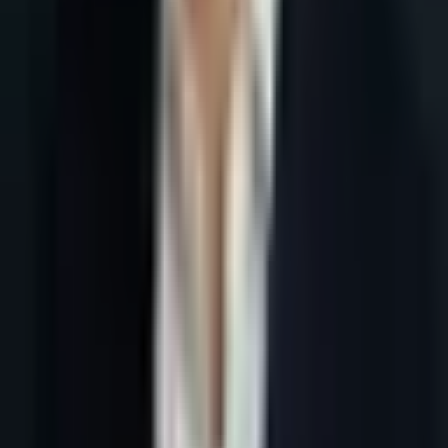
Accueil
Blog
Outils IA prospection France : stack outbound 2026
Tous les articles
4 juin 2026