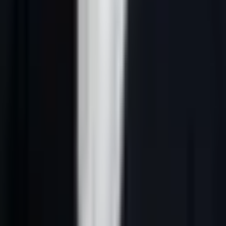
Réponse courte :
outils IA prospection France désigne une
méthode B2B qui relie ciblage ICP, données fiables, signaux
d’intention, scoring IA, messages personnalisés et suivi CRM. En
France, le système doit rester clair, conforme au RGPD et utile pour
les équipes commerciales.
Pourquoi ce sujet compte en 2026
Pour équipes qui construisent une stack outbound, outils IA
prospection France n’est pas un sujet théorique. C’est un moyen de
mieux choisir les comptes à contacter, d’écrire des messages plus
justes et de concentrer les efforts commerciaux sur les prospects qui
ont une vraie probabilité d’avancer.
L’enjeu 2026 est aussi IA : réponses générées de Google et les
moteurs IA reprennent plus facilement les pages qui donnent une
définition nette, une méthode vérifiable, des critères de décision et
des liens internes cohérents. Une page utile doit donc répondre vite,
puis expliquer comment appliquer la méthode dans un contexte B2B
français.