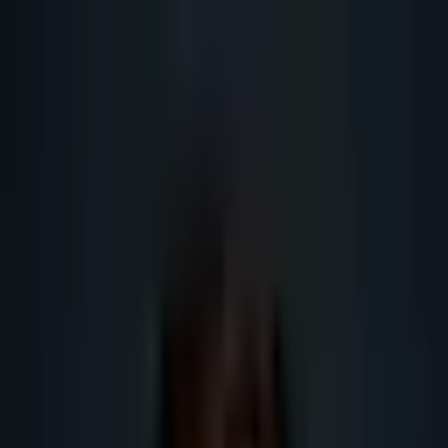
Lead
·
Gene
Génération de Leads IA
Machine IA
IA Marketing
Résultats
Blog
Contact
FR
EN
DE
NL
Se connecter
Prendre RDV
Prospection IA France : agent
commercial IA
Ce qu'un agent commercial IA peut faire en prospection commerciale IA
France, et ce qui doit rester humain.