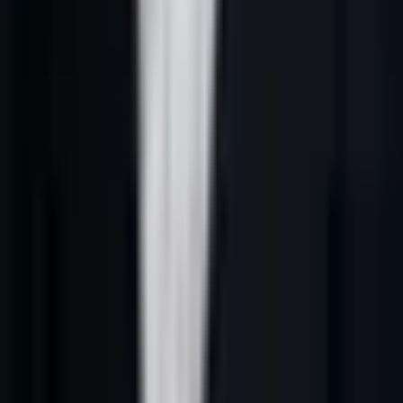
exploitables.
Cet article s'inscrit dans le cocon
génération leads B2B France
. Il
complète aussi
lead generation France IA
et
prospection
commerciale IA en France
.
Ce que cherche vraiment cette requête
Une recherche comme
prospection commerciale IA
cache
rarement une demande purement théorique. Le lecteur veut
comprendre comment obtenir des opportunités B2B sans lancer une
campagne générique. Il doit savoir quelles données utiliser, comment
qualifier les comptes, quelle séquence envoyer et comment mesurer
ce qui avance.
Le premier tri doit donc porter sur l'intention. Une page utile sépare
les besoins : comprendre le cadre, choisir les sources, structurer une
campagne, relier les outils et demander un audit quand le système
actuel manque de clarté.
Cadre de confiance
Une stratégie solide cite ses sources et évite les affirmations
invérifiables. Pour ce sujet, les références utiles sont
OCDE -