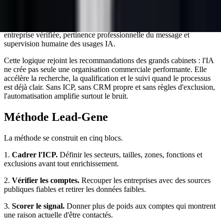
Principes sur l'intelligence artificielle
,
France Num - intelligence
artificielle dans les TPE PME
,
McKinsey - générative AI and B2B
growth
. Elles permettent de garder trois garde-fous : identité
entreprise vérifiée, pertinence professionnelle du message et
supervision humaine des usages IA.
Cette logique rejoint les recommandations des grands cabinets : l'IA
ne crée pas seule une organisation commerciale performante. Elle
accélère la recherche, la qualification et le suivi quand le processus
est déjà clair. Sans ICP, sans CRM propre et sans règles d'exclusion,
l'automatisation amplifie surtout le bruit.
Méthode Lead-Gene
La méthode se construit en cinq blocs.
1.
Cadrer l'ICP.
Définir les secteurs, tailles, zones, fonctions et
exclusions avant tout enrichissement.
2.
Vérifier les comptes.
Recouper les entreprises avec des sources
publiques fiables et retirer les données faibles.
3.
Scorer le signal.
Donner plus de poids aux comptes qui montrent
une raison actuelle d'être contactés.