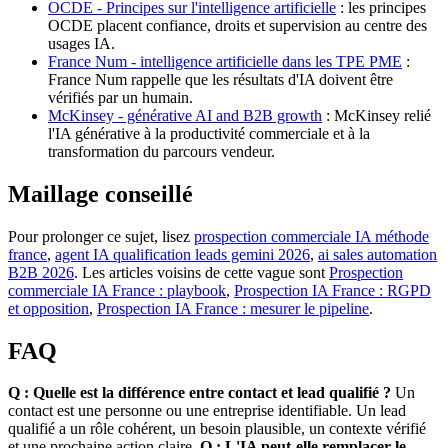
OCDE - Principes sur l'intelligence artificielle
: les principes
OCDE placent confiance, droits et supervision au centre des
usages IA.
France Num - intelligence artificielle dans les TPE PME
:
France Num rappelle que les résultats d'IA doivent être
vérifiés par un humain.
McKinsey - générative AI and B2B growth
: McKinsey relié
l'IA générative à la productivité commerciale et à la
transformation du parcours vendeur.
Maillage conseillé
Pour prolonger ce sujet, lisez
prospection commerciale IA méthode
france
,
agent IA qualification leads gemini 2026
,
ai sales automation
B2B 2026
. Les articles voisins de cette vague sont
Prospection
commerciale IA France : playbook
,
Prospection IA France : RGPD
et opposition
,
Prospection IA France : mesurer le pipeline
.
FAQ
Q : Quelle est la différence entre contact et lead qualifié ?
Un
contact est une personne ou une entreprise identifiable. Un lead
qualifié a un rôle cohérent, un besoin plausible, un contexte vérifié
et une prochaine action claire.
Q : L'IA peut-elle remplacer le