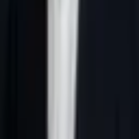
Réponse courte :
prospection commerciale IA fonctionne quand le
ciblage est précis, les données sont vérifiées, le message reste lié au
rôle du prospect et le CRM trace chaque décision commerciale.
L'angle de cette page : agent commercial IA.
La requête
prospection commerciale IA
attire souvent des
entreprises qui veulent plus qu'une liste de contacts. Elles cherchent
un système capable de relier marché, données, message,
qualification, relance et rendez-vous. C'est exactement la logique
d'une machine à leads B2B : moins de dispersion, plus de signaux