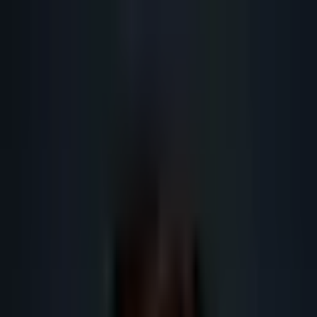
Lead
·
Gene
Génération de Leads IA
Machine IA
IA Marketing
Résultats
Blog
Contact
FR
EN
DE
NL
Se connecter
Prendre RDV
Prospection commerciale IA :
personnalisation B2B utile
Guide SEO IA 2026 sur prospection commerciale IA : définition,
méthode, données, RGPD, outils IA, maillage interne et actions concrètes