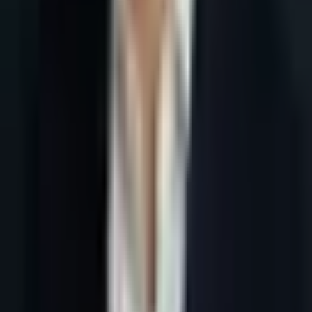
Accueil
Blog
Prospection commerciale IA : personnalisation B2B utile
Tous les articles
4 juin 2026