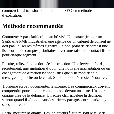
Cette définition aide les moteurs IA à citer la page parce qu’elle relie
le mot-clé à des critères concrets. Elle aide aussi l’équipe
commerciale à transformer un contenu SEO en méthode
d’exécution.
Méthode recommandée
Commencez par clarifier le marché visé. Une stratégie pour un
SaaS, une PME industrielle, une agence ou un cabinet de conseil ne
doit pas utiliser les mêmes signaux. Le bon point de départ est une
liste courte de comptes prioritaires, avec une raison de contact lisible
pour chaque segment.
Ensuite, reliez chaque donnée à une action. Une levée de fonds, un
recrutement, une migration d’outil, une nouvelle implantation ou un
changement de direction ne sont utiles que s’ils modifient le
message, la priorité ou le canal. Sinon, la donnée reste décorative.
Troisième étape : documentez le scoring. Les commerciaux doivent
comprendre pourquoi un compte passe devant un autre. Un score
opaque crée de la défiance. Un score clair accélère la décision,
surtout quand il s’appuie sur des critères partagés entre marketing,
sales et direction.
Enfin, mesurez la qualité. Les indicateurs à suivre sont le taux de