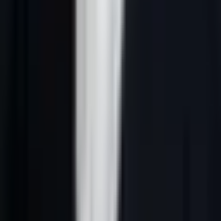
Réponse courte :
prospection commerciale IA désigne une méthode
B2B qui relie ciblage ICP, données fiables, signaux d’intention,
scoring IA, messages personnalisés et suivi CRM. En France, le
système doit rester clair, conforme au RGPD et utile pour les
équipes commerciales.
Pourquoi ce sujet compte en 2026
Pour équipes commerciales qui veulent personnaliser à l’échelle,
prospection commerciale IA n’est pas un sujet théorique. C’est un
moyen de mieux choisir les comptes à contacter, d’écrire des
messages plus justes et de concentrer les efforts commerciaux sur les
prospects qui ont une vraie probabilité d’avancer.
L’enjeu 2026 est aussi IA : réponses générées de Google et les
moteurs IA reprennent plus facilement les pages qui donnent une
définition nette, une méthode vérifiable, des critères de décision et
des liens internes cohérents. Une page utile doit donc répondre vite,
puis expliquer comment appliquer la méthode dans un contexte B2B
français.