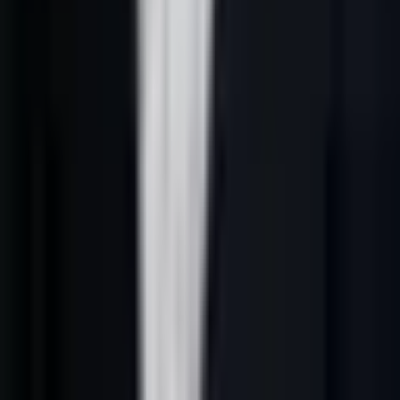
L’angle de cet article est simple : personnaliser les messages sans
tomber dans la phrase artificielle ou intrusive. la personnalisation
utile relie un signal concret à une hypothèse commerciale claire.
Définition opérationnelle
Dans une entreprise B2B française, prospection commerciale IA
repose sur cinq éléments :
1.
Un ICP explicite
: secteurs, fonctions, tailles d’entreprise, zones,
exclusions et signaux qui justifient la prise de contact.
2.
Des données contrôlées
: source, fraîcheur, enrichissement, rôle
du contact et cohérence avec le marché visé.
3.
Un scoring explicable
: priorité donnée aux comptes selon le fit,
le timing, l’intention et la probabilité de conversation.
4.
Une séquence utile
: email, LinkedIn, téléphone ou formulaire ne
sont choisis que s’ils servent une raison commerciale claire.
5.
Un apprentissage CRM
: chaque réponse, objection et rendez-
vous doit améliorer la prochaine campagne.