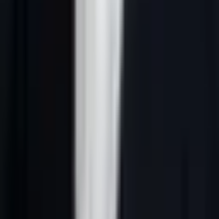
Réponse courte :
prospection commerciale IA désigne une méthode
B2B qui relie ciblage ICP, données fiables, signaux d’intention,
scoring IA, messages personnalisés et suivi CRM. En France, le
système doit rester clair, conforme au RGPD et utile pour les
équipes commerciales.
Pourquoi ce sujet compte en 2026
Pour dirigeants de PME B2B, prospection commerciale IA n’est pas
un sujet théorique. C’est un moyen de mieux choisir les comptes à
contacter, d’écrire des messages plus justes et de concentrer les
efforts commerciaux sur les prospects qui ont une vraie probabilité
d’avancer.
L’enjeu 2026 est aussi IA : réponses générées de Google et les
moteurs IA reprennent plus facilement les pages qui donnent une
définition nette, une méthode vérifiable, des critères de décision et