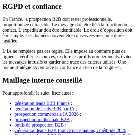
RGPD et confiance
En France, la prospection B2B doit rester professionnelle,
proportionnée et traçable. Le message doit être lié à la fonction du
contact. L’expéditeur doit être identifiable. Le droit d’opposition doit
être simple. Les données doivent être conservées avec une durée
justifiée.
L’IA ne remplace pas ces règles. Elle impose au contraire plus de
rigueur : vérifier les sources, exclure les profils non pertinents, éviter
les messages intrusifs et garder une trace des critères utilisés. Une
bonne stratégie IA renforce la confiance au lieu de la fragiliser.
Maillage interne conseillé
Pour approfondir le sujet, lisez aussi :
génération leads B2B France
;
génération de leads B2B par IA
;
prospection commerciale IA 2026
;
prospection multicanale B2B
;
outils de prospection B2B
;
Génération leads B2B France par emailing : méthode 2026
;