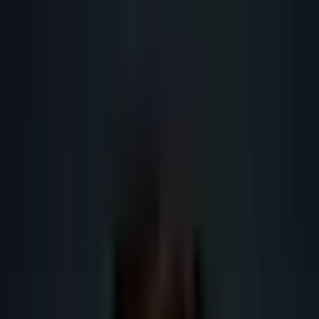
Lead
·
Gene
Génération de Leads IA
Machine IA
IA Marketing
Résultats
Blog
Contact
FR
EN
DE
NL
Se connecter
Prendre RDV
Prospection commerciale IA pour
PME en France : guide 2026
Guide SEO IA 2026 sur prospection commerciale IA : définition,
méthode, données, RGPD, outils IA, maillage interne et actions concrètes