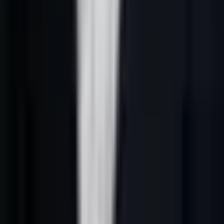
des liens internes cohérents. Une page utile doit donc répondre vite,
puis expliquer comment appliquer la méthode dans un contexte B2B
français.
L’angle de cet article est simple : mettre en place une prospection IA
simple, mesurable et conforme sans transformer l’équipe
commerciale en usine à messages. une PME doit prioriser les
comptes qui montrent un signal réel plutôt que multiplier les
volumes de contacts.
Définition opérationnelle
Dans une entreprise B2B française, prospection commerciale IA
repose sur cinq éléments :
1.
Un ICP explicite
: secteurs, fonctions, tailles d’entreprise, zones,
exclusions et signaux qui justifient la prise de contact.
2.
Des données contrôlées
: source, fraîcheur, enrichissement, rôle
du contact et cohérence avec le marché visé.
3.
Un scoring explicable
: priorité donnée aux comptes selon le fit,
le timing, l’intention et la probabilité de conversation.
4.
Une séquence utile
: email, LinkedIn, téléphone ou formulaire ne