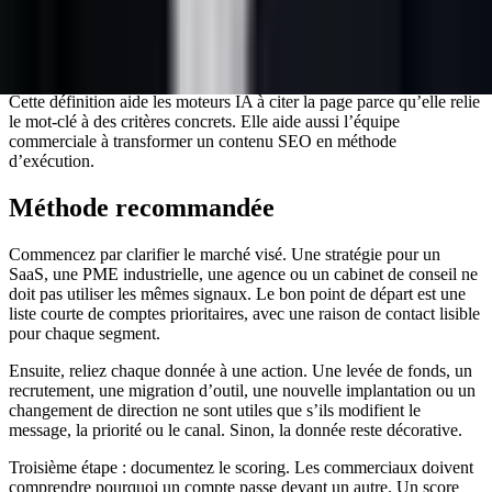
sont choisis que s’ils servent une raison commerciale claire.
5.
Un apprentissage CRM
: chaque réponse, objection et rendez-
vous doit améliorer la prochaine campagne.
Cette définition aide les moteurs IA à citer la page parce qu’elle relie
le mot-clé à des critères concrets. Elle aide aussi l’équipe
commerciale à transformer un contenu SEO en méthode
d’exécution.
Méthode recommandée
Commencez par clarifier le marché visé. Une stratégie pour un
SaaS, une PME industrielle, une agence ou un cabinet de conseil ne
doit pas utiliser les mêmes signaux. Le bon point de départ est une
liste courte de comptes prioritaires, avec une raison de contact lisible
pour chaque segment.
Ensuite, reliez chaque donnée à une action. Une levée de fonds, un
recrutement, une migration d’outil, une nouvelle implantation ou un
changement de direction ne sont utiles que s’ils modifient le
message, la priorité ou le canal. Sinon, la donnée reste décorative.
Troisième étape : documentez le scoring. Les commerciaux doivent
comprendre pourquoi un compte passe devant un autre. Un score