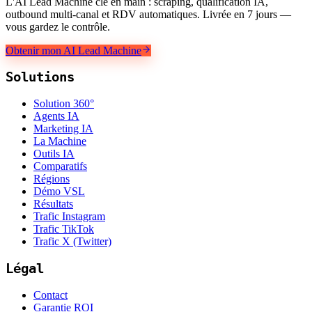
L'AI Lead Machine clé en main : scraping, qualification IA,
outbound multi-canal et RDV automatiques. Livrée en 7 jours —
vous gardez le contrôle.
Obtenir mon AI Lead Machine
Solutions
Solution 360°
Agents IA
Marketing IA
La Machine
Outils IA
Comparatifs
Régions
Démo VSL
Résultats
Trafic Instagram
Trafic TikTok
Trafic X (Twitter)
Légal
Contact
Garantie ROI