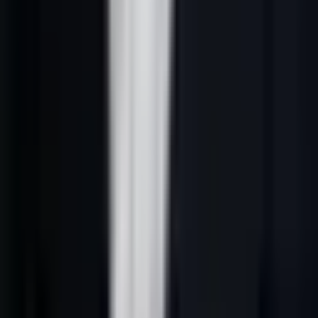
un problème B2B concret, nommer les étapes de résolution, relier
les concepts entre eux et conduire naturellement vers une action :
demander un audit gratuit 30 min, lire le guide sur la
génération de
leads B2B par IA
, ou comparer les méthodes de
prospection
commerciale IA
.
---
Ce que Google recommande vraiment en
2026
La documentation Google Search Central sur les fonctionnalités
d'IA rappelle un point important : les bonnes pratiques SEO
classiques restent pertinentes pour réponses générées et AI Mode.
Google recommande notamment de rendre le contenu accessible au
crawl, de faciliter la découverte par les liens internes, de proposer
une bonne expérience de page, de publier les informations
importantes en texte lisible, et de faire correspondre les données
structurées au contenu visible.
La conclusion pratique est simple : il ne faut pas créer un "SEO IA"
artificiel à côté du SEO. Il faut rendre les pages plus claires, plus
fiables et plus faciles à citer.