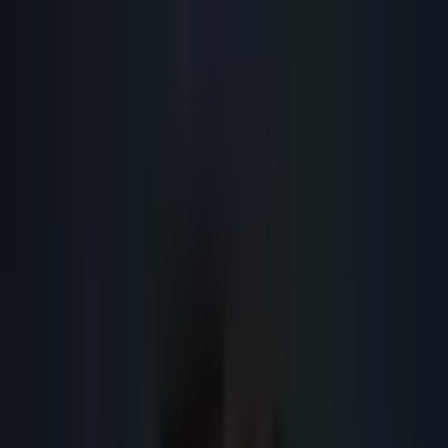
Lead
·
Gene
Génération de Leads IA
Machine IA
IA Marketing
Résultats
Blog
Contact
FR
EN
DE
NL
Se connecter
Prendre RDV
Référencement Gemini et AI Mode :
guide lead generation 2026
Comment rendre une page de génération de leads B2B lisible par Google
AI Mode, Gemini et les moteurs génératifs : structure, FAQ, preuves,