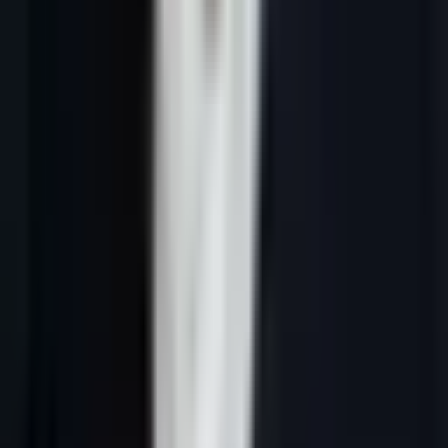
En bref :
Pour être repris par Gemini, AI Mode et les réponses
génératives de Google, une page Lead-Gene doit d'abord être
indexable, utile, précise et reliée au reste du site. Le bon format en
2026 : une réponse directe en haut de page, des sections autonomes,
des preuves visibles, une FAQ claire, des données structurées
cohérentes avec le texte visible et un maillage interne vers les pages
de conversion.
À retenir
Google indique qu'il n'existe pas de balisage spécial
obligatoire pour apparaître dans réponses générées ou AI
Mode : les fondamentaux SEO restent la base.