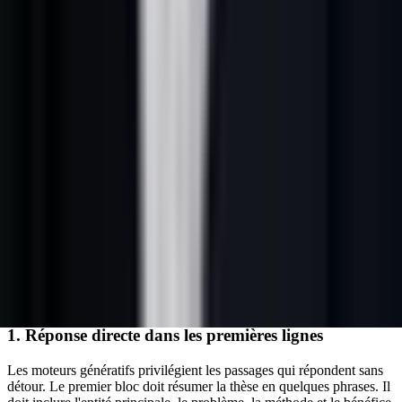
Pour Lead-Gene, cela implique de renforcer quatre signaux :
Clarté sémantique
: chaque article doit cibler une intention
précise.
Autorité
: l'auteur, la date de mise à jour et les sources
doivent être visibles.
Extraction
: les définitions, listes et FAQ doivent fonctionner
hors contexte.
Conversion
: l'article doit relier le sujet à une étape
commerciale légitime.
---
Structure idéale d'un article Lead-Gene
compatible AI Mode
Un article conçu pour Google AI Mode doit répondre vite, puis
approfondir.
1. Réponse directe dans les premières lignes
Les moteurs génératifs privilégient les passages qui répondent sans
détour. Le premier bloc doit résumer la thèse en quelques phrases. Il