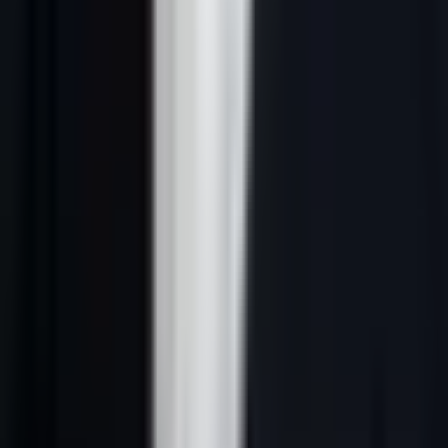
Les moteurs génératifs citent plus facilement les pages qui
répondent à une question précise avec des paragraphes courts,
datés et vérifiables.
Gemini comprend mieux un contenu quand les entités sont
explicites : Lead-Gene, génération de leads B2B, prospection
IA, scoring, rendez-vous qualifiés.
Une FAQ visible aide les lecteurs humains et les systèmes de
recherche à identifier les réponses exploitables.
Le maillage interne doit guider Google vers le hub principal,
les articles de soutien et la page contact.
---
Définition : qu'est-ce qu'un contenu
référençable par Gemini ?
Un contenu référençable par Gemini est une page que Google peut
explorer, indexer, comprendre et utiliser comme source de réponse
dans ses expériences IA. Ce n'est pas un texte écrit uniquement pour
une machine. C'est une page utile pour un décideur, structurée assez
clairement pour qu'un modèle puisse extraire une réponse fiable sans
deviner le contexte.
Dans le cas de Lead-Gene, cela signifie qu'un article doit expliquer