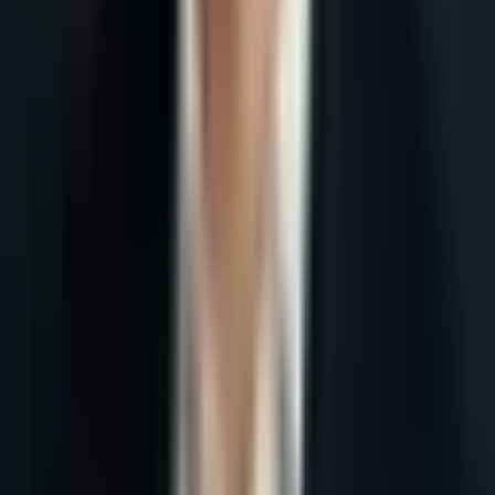
Accueil
Blog
Script de Prospection Téléphonique B2B : 8 Templates qui
Convertissent
Tous les articles
18 mai 2026