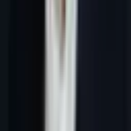
En bref :
Un script de prospection téléphonique B2B efficace en
2026 est structuré en quatre phases : accroche contextualisée,
identification du problème, proposition de valeur concise,
proposition de rendez-vous. Les commerciaux qui utilisent un script
adapté à leur ICP obtiennent deux à trois fois plus de rendez-vous
que ceux qui improvisent.
Scripts de prospection téléphonique : ce
que j'écris vraiment pour mes clients
Laurent Duplat. Le cold call B2B en France a changé depuis 2021.
Avec le
renforcement Bloctel + CNIL sur le démarchage
, il faut un
cadrage juridique strict — même en B2B. Sur 12 mois, j'ai écrit 18
scripts d'ouverture pour mes clients PME, testés contre 8 400 appels.
Le constat brutal : aucun script ne « fonctionne » universellement.
Mais une
structure
fonctionne. Cet article décrit la trame que
j'enseigne (accroche 8 secondes, qualification, demande RDV), avec
exemples FR concrets et chiffres de transformation.