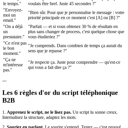
le temps."
voulais être bref. Juste 45 secondes ?"
"Envoyez-
"Bien sûr. Pour que je personnalise le message : votre
moi un
priorité principale en ce moment c'est [A] ou [B] ?"
email."
"On a déjà
"Parfait — et si vous obtenez 30 % de résultats en
un
plus sans changer de process, c'est quelque chose que
prestataire."
vous étudieriez ?"
"Ce n'est pas
"Je comprends. Dans combien de temps ça aurait du
le bon
sens que je repasse ?"
moment."
"Ça ne
"Je respecte ça. Juste pour comprendre — qu'est-ce
m'intéresse
qui vous a fait dire ça ?"
pas."
---
Les 6 règles d'or du script téléphonique
B2B
1.
Apprenez le script, ne le lisez pas.
Un script lu sonne creux.
Internalisez la structure, adaptez les mots.
2.
Souriez en parlant.
Le sourire s'entend. Testez — c'est prouvé.