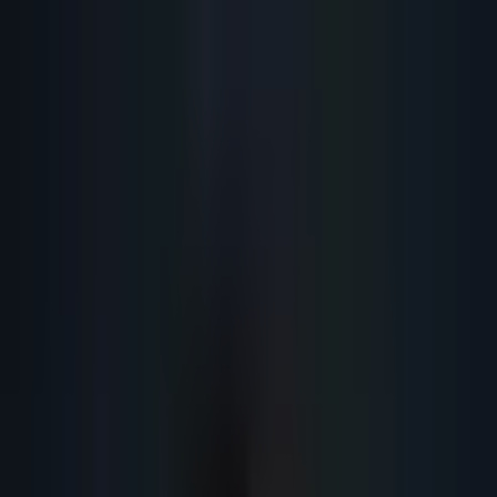
Lead
·
Gene
Génération de Leads IA
Machine IA
IA Marketing
Résultats
Blog
Contact
FR
EN
DE
NL
Se connecter
Prendre RDV
Script de Prospection Téléphonique
B2B : 8 Templates qui Convertissent
8 scripts de prospection téléphonique B2B testés et validés pour 2026 :
accroche, gestion des objections, prise de RDV. Taux de conversion jusqu'à