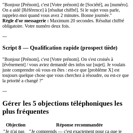
"Bonjour [Prénom], c'est [Votre prénom] de [Société], au [numéro].
On a aidé [Référence] à [résultat chiffré]. Si le sujet vous parle,
rappelez-moi quand vous avez 2 minutes. Bonne journée."
Règle d'or messagerie :
Maximum 20 secondes. Résultat chiffré
obligatoire. Votre numéro deux fois.
---
Script 8 — Qualification rapide (prospect tiède)
"Bonjour [Prénom], c'est [Votre prénom]. On s'est croisés à
[événement] / vous aviez demandé des infos sur [sujet]. Je voulais
juste comprendre où vous en êtes : est-ce que [problème X] est
toujours quelque chose que vous cherchez à résoudre, ou est-ce que
la priorité a changé ?"
---
Gérer les 5 objections téléphoniques les
plus fréquentes
Objection
Réponse recommandée
"Je n'ai pas
"Je comprends — c'est exactement pour ça que je