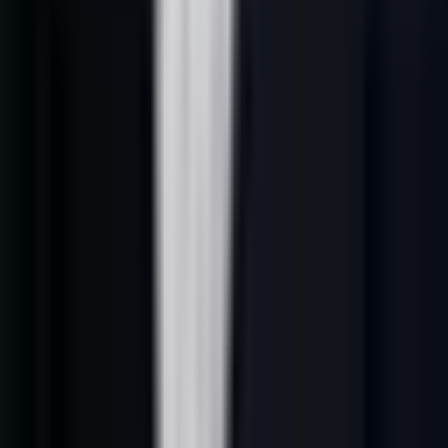
B2B — Templates 2026
Script 1 — Cold call classique (premier contact,
décideur inconnu)
"Bonjour [Prénom], c'est [Votre prénom] de [Société]. Je vous
appelle car nous venons d'aider [Concurrent ou pair du secteur] à
générer 40 nouveaux clients en 60 jours grâce à notre plateforme de
prospection. Est-ce que vous avez 90 secondes pour que je vous
explique comment ?"
Pourquoi ça marche :
L'accroche chiffrée et la référence sectorielle
créent immédiatement de la crédibilité. La question fermée sur 90
secondes réduit la friction.
---
Script 2 — Après ouverture d'un email (signal
comportemental)
"Bonjour [Prénom], c'est [Votre prénom] de [Société]. Je vois que
vous avez lu notre guide sur [sujet] — je voulais juste vérifier si une
question vous avait traversé l'esprit et si je pouvais y répondre
directement."