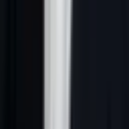
L'email et LinkedIn saturent. Les décideurs B2B reçoivent en
moyenne 127 e-mails professionnels par jour (Radicati Group,
2025). Le téléphone, lui, permet d'obtenir une réponse — même un
refus — en 2 minutes.
Les benchmarks 2026 pour la prospection téléphonique B2B en
France :
Résultat moyen
Résultat moyen
Indicateur
sans script
avec script
Taux de connexion
12–18 %
12–18 % (identique)
(décrochés)
Taux de conversation
35 %
62 %
(>30s)
Taux de RDV / appel
3–5 %
11–18 %
connecté
Durée moyenne d'appel
4 min
7 min
converti
Taux de no-show post-
28 %
16 %
call
La différence est massive à partir du moment où l'appel est
décroché.