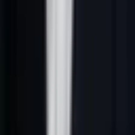
Pour comprendre comment le téléphone s'intègre dans une stratégie
globale, consultez notre
guide sur comment prospecter efficacement
et notre
guide complet de la prospection commerciale
.
---
La structure d'un script de prospection
téléphonique qui convertit
Tout script efficace repose sur 5 blocs :
1.
Accroche
(0–10 s) : Identité + raison de l'appel
2.
Permission
(10–20 s) : Validation du timing
3.
Valeur
(20–60 s) : Problème que vous résolvez + preuve
4.
Question de qualification
(60–90 s) : Contextualisation
5.
CTA
(90–120 s) : Proposition de RDV spécifique
---
8 Scripts de prospection téléphonique