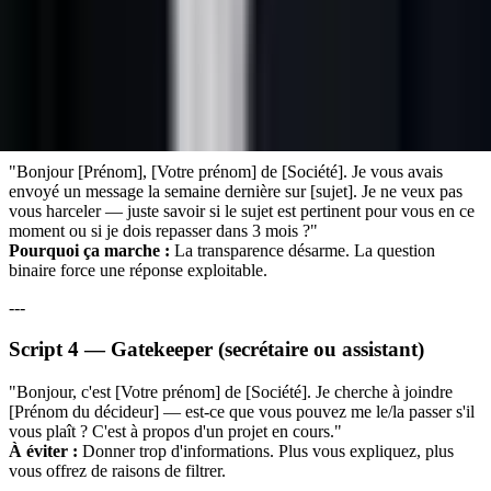
Pourquoi ça marche :
L'appel n'est plus cold — vous avez un
déclencheur légitime. La formulation non-agressive invite à la
conversation.
---
Script 3 — Relance post-email sans réponse
"Bonjour [Prénom], [Votre prénom] de [Société]. Je vous avais
envoyé un message la semaine dernière sur [sujet]. Je ne veux pas
vous harceler — juste savoir si le sujet est pertinent pour vous en ce
moment ou si je dois repasser dans 3 mois ?"
Pourquoi ça marche :
La transparence désarme. La question
binaire force une réponse exploitable.
---
Script 4 — Gatekeeper (secrétaire ou assistant)
"Bonjour, c'est [Votre prénom] de [Société]. Je cherche à joindre
[Prénom du décideur] — est-ce que vous pouvez me le/la passer s'il
vous plaît ? C'est à propos d'un projet en cours."
À éviter :
Donner trop d'informations. Plus vous expliquez, plus
vous offrez de raisons de filtrer.