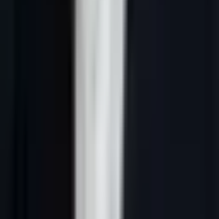
Sources :
State of Sales Salesforce
(benchmarks call),
HubSpot
Sales Statistics
,
Gong Labs Conversation Intelligence
(analyses
appels),
Chris Voss — Never Split the Difference
(négo). Outils :
Aircall
ou
Ringover
pour le téléphone,
Gong
pour l'analyse.
Le téléphone est mort ? Détrompez-vous. En B2B français, un appel
bien scripté reste l'un des canaux à plus fort ROI — à condition de
savoir exactement quoi dire dans les 30 premières secondes.
Parmi les 127 PME B2B accompagnées par Lead-Gene, celles qui
utilisent un script structuré obtiennent
3,4 fois plus de rendez-vous
que celles qui improvisent. La différence ne tient pas à la voix ou au
charisme — elle tient au script.
Ce guide vous donne 8 templates de scripts de prospection
téléphonique, les techniques pour gérer les objections les plus
fréquentes, et les règles d'or pour passer de l'appel au RDV.
---
Pourquoi le script de prospection
téléphonique est encore indispensable en
2026