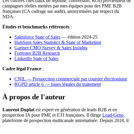
Les chiffres cités (taux de réponse, conversion, ROI) proviennent de
campagnes réelles menées par mes équipes pour des PME B2B
françaises (CA cadrage sur audit), anonymisées par respect du
NDA.
Études et benchmarks référencés
:
Salesforce State of Sales
— édition 2024-25
HubSpot Sales Statistics & State of Marketing
Gartner CMO Survey & Sales Insights
Forrester B2B Research
LinkedIn State of Sales
Cadre légal France
:
CNIL — Prospection commerciale par courrier électronique
RGPD article 6 — bases légales du traitement
À propos de l'auteur
Laurent Duplat
est expert en génération de leads B2B et en
prospection IA pour PME et ETI françaises. Il dirige
Lead-Gene
,
plateforme de prospection multicanale automatisée. Depuis 2018, il
a audité et restructuré la fonction commerciale de plus de 100
entreprises B2B en France (SaaS, industrie, services, conseil).