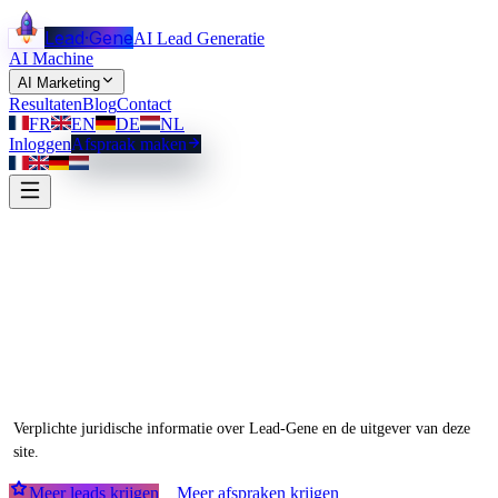
Lead
·
Gene
AI Lead Generatie
AI Machine
AI Marketing
Resultaten
Blog
Contact
FR
EN
DE
NL
Inloggen
Afspraak maken
Juridische vermeldingen
Verplichte juridische informatie over Lead-Gene en de uitgever van deze
site.
Meer leads krijgen
Meer afspraken krijgen