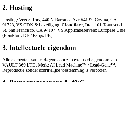
2. Hosting
Hosting:
Vercel Inc.
, 440 N Barranca Ave #4133, Covina, CA
91723, VS CDN & beveiliging:
Cloudflare, Inc.
, 101 Townsend
St, San Francisco, CA 94107, VS Applicatieservers: Europese Unie
(Frankfurt, DE / Parijs, FR)
3. Intellectuele eigendom
Alle elementen van lead-gene.com zijn exclusief eigendom van
VAULT 369 LTD. Merk: AI Lead Machine™ / Lead-Gene™.
Reproductie zonder schriftelijke toestemming is verboden.
4. Persoonsgegevens & AVG
Verwerkingsverantwoordelijke: VAULT 369 LTD | DPO:
contact@lead-gene.com Rechtsgronden: Toestemming (art. 6.1.a),
Uitvoering overeenkomst (art. 6.1.b), Gerechtvaardigd belang (art.
6.1.f) Verwerkers: Vercel, Cloudflare, Stripe, OpenAI, Anthropic,
Cal.com Bewaartermijnen: Prospects 3 jaar | Actieve klanten
contractduur + 5 jaar | Facturering 10 jaar | Technische logs 12
maanden Rechten: inzage, rectificatie, verwijdering, bezwaar,