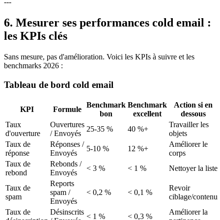
---
6. Mesurer ses performances cold email :
les KPIs clés
Sans mesure, pas d'amélioration. Voici les KPIs à suivre et les
benchmarks 2026 :
Tableau de bord cold email
Benchmark
Benchmark
Action si en
KPI
Formule
bon
excellent
dessous
Taux
Ouvertures
Travailler les
25-35 %
40 %+
d'ouverture
/ Envoyés
objets
Taux de
Réponses /
Améliorer le
5-10 %
12 %+
réponse
Envoyés
corps
Taux de
Rebonds /
< 3 %
< 1 %
Nettoyer la liste
rebond
Envoyés
Reports
Taux de
Revoir
spam /
< 0,2 %
< 0,1 %
spam
ciblage/contenu
Envoyés
Taux de
Désinscrits
Améliorer la
< 1 %
< 0,3 %