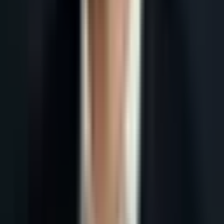
Accueil
Blog
Cold Email B2B : Le Guide Complet pour 40%+ de Taux
d'Ouverture en 2026
Tous les articles
18 mai 2026