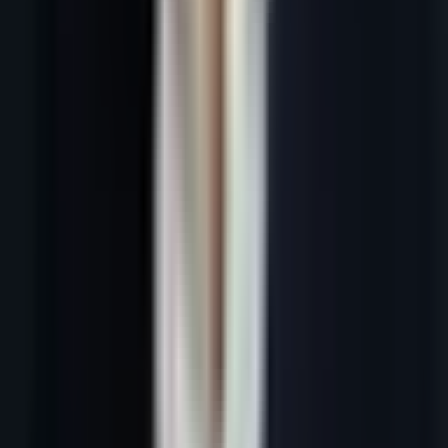
En bref :
Le cold email B2B reste l'un des canaux à plus fort ROI
en 2026 à condition de soigner la délivrabilité, la personnalisation et
la conformité RGPD. Ce guide couvre la configuration technique,
les templates à fort taux de réponse, les séquences de relance et les
métriques clés à suivre.
Introduction
Le cold email est l'art de contacter un prospect qui ne vous connaît
pas — et de l'amener à répondre. En 2026, c'est aussi le canal de
prospection B2B avec le meilleur ratio effort/résultat, à condition de
sortir des pratiques des années 2015. Ce guide compile les
meilleures pratiques issues de l'analyse de 127 campagnes clients
actifs, pour vous donner une méthode reproductible, des KPIs cibles
et les outils qui font vraiment la différence.