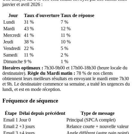
janvier et avril 2026 :
Jour
Taux d'ouverture
Taux de réponse
Lundi
31 %
7 %
Mardi
43 %
12 %
Mercredi
41 %
11 %
Jeudi
38 %
10 %
Vendredi
22 %
5 %
Samedi
11 %
2 %
Dimanche
9 %
1 %
Horaires optimaux :
7h30-9h00 et 17h00-18h30 (heure locale du
destinataire).
Règle du Mardi matin :
78 % de nos clients
obtiennent leurs meilleurs résultats en envoyant le mardi entre 7h30
et 9h. Le destinataire commence sa semaine, a traité les urgences du
lundi, et est en mode réception.
Fréquence de séquence
Étape
Délai depuis précédent
Type de message
Email 1
Jour 0
Principal (SPCA complet)
Email 2
+3 jours
Relance courte + nouvelle valeur
Email 3
+4 jours
Angle différent (autre pain point)