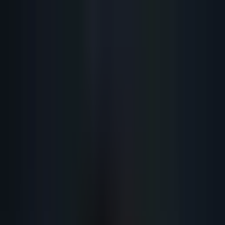
Lead
·
Gene
Génération de Leads IA
Machine IA
IA Marketing
Résultats
Blog
Contact
FR
EN
DE
NL
Se connecter
Prendre RDV
Cold Email B2B : Le Guide Complet
pour 40%+ de Taux d'Ouverture en
2026
Cold email B2B : méthode complète pour rédiger, envoyer et suivre vos