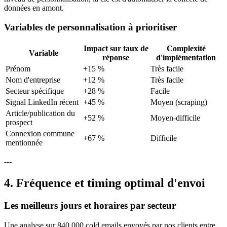
données en amont.
Variables de personnalisation à prioritiser
Impact sur taux de
Complexité
Variable
réponse
d'implémentation
Prénom
+15 %
Très facile
Nom d'entreprise
+12 %
Très facile
Secteur spécifique
+28 %
Facile
Signal LinkedIn récent
+45 %
Moyen (scraping)
Article/publication du
+52 %
Moyen-difficile
prospect
Connexion commune
+67 %
Difficile
mentionnée
---
4. Fréquence et timing optimal d'envoi
Les meilleurs jours et horaires par secteur
Une analyse sur 840 000 cold emails envoyés par nos clients entre