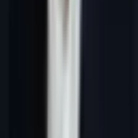
---
1. Cold email : définition et pourquoi ça
marche encore en 2026
Le cold email est un email envoyé à un prospect sans relation
préalable, dans un contexte purement professionnel B2B. Il se
distingue du spam par trois critères fondamentaux : la pertinence du
ciblage, la valeur du message, et la conformité RGPD.
Ce que le cold email n'est pas
Un envoi de masse avec le même message pour 10 000
contacts
Une newsletter non sollicitée
Un email d'un particulier à un autre particulier (B2C)
Pourquoi le cold email résiste à l'ère des réseaux
sociaux
Données 2026 :