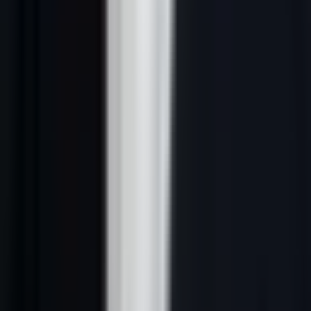
Contrairement au B2C, le B2B bénéficie d'une exception dans la
directive européenne ePrivacy. Les emails à des adresses
professionnelles nominatives (prenom.nom@entreprise.fr) sont
autorisés sous les conditions ci-dessus.
Pour compléter votre stratégie de contact, consultez notre guide
complet sur l'
email de prospection B2B
.
---
2. La structure parfaite d'un cold email
(framework AIDA adapté)
Le framework AIDA (Attention, Intérêt, Désir, Action) existe depuis
1898. Adapté au cold email B2B en 2026, il devient SPCA :
Signal,
Pain, Credibility, Ask
.
S — Signal (déclencheur)
Ouvrez avec un signal spécifique qui montre que vous avez fait vos
recherches. Ce n'est pas de la flatterie vague — c'est une observation
précise.