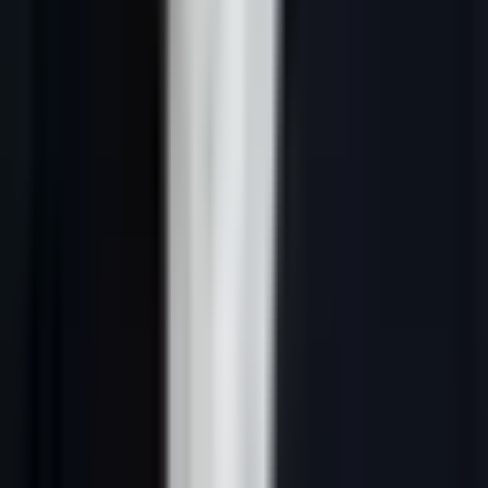
73 % des acheteurs B2B préfèrent l'email pour une première
approche (HubSpot)
Le ROI moyen du cold email B2B : cadrage sur audit pour
cadrage sur audit investi (DMA 2025)
59 % des marketeurs B2B considèrent l'email comme leur
canal le plus efficace
La raison profonde : l'email reste le seul canal où vous contrôlez 100
% du message, du timing et de la cible — sans dépendre d'un
algorithme. Facebook peut réduire votre portée organique. LinkedIn
peut limiter vos invitations. Votre email arrive (si vous maîtrisez la
délivrabilité).
RGPD et cold email B2B : le cadre légal
En France, le cold email B2B est légal sous conditions :
1. L'email doit être professionnel (pas personnel)
2. Le message doit être en lien avec l'activité professionnelle du
destinataire
3. Une option de désabonnement doit être clairement visible
4. La provenance des données doit être traçable