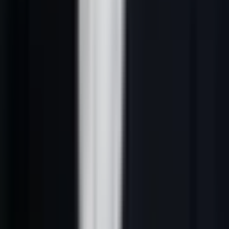
*Mauvais :* "J'ai vu que votre entreprise fait de belles choses."
*Bon :* "J'ai vu que vous venez de lever cadrage sur audit et
recruter un VP Sales — c'est souvent le moment où la prospection
devient le goulot d'étranglement."
P — Pain (problème)
Nommez le problème précis que vous résolvez. Soyez spécifique à
leur secteur, leur taille ou leur situation.
*Mauvais :* "Nous aidons les entreprises à améliorer leur
prospection."
*Bon :* "Les ESN de 20-50 personnes perdent en moyenne
8h/semaine par consultant à prospecter manuellement sur LinkedIn
— du temps qui devrait être facturé."
C — Credibility (preuve)
Une donnée, un résultat client, un nom reconnaissable. Pas plus de
1-2 phrases.
*Bon :* "Nous avons aidé [Client similaire] à générer 43 RDV
qualifiés en 60 jours avec un pipeline de 500 prospects/jour sourcé