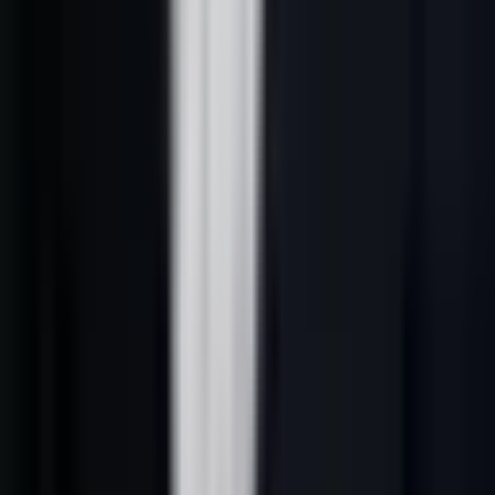
automatiquement."
A — Ask (demande)
Une seule demande, simple et à faible friction. Pas "Planifiez une
réunion d'une heure", mais "Avez-vous 20 minutes mardi ?"
Structure visuelle recommandée
Élément
Longueur
Objectif
Objet
6-9 mots
Déclencher l'ouverture
Signal
1-2 phrases
Montrer la pertinence
Pain
2-3 phrases
Créer de la résonance
Credibility
1-2 phrases
Réduire le risque perçu
Ask
1 phrase
Obtenir une micro-action
Total
80-150 mots
Obtenir une réponse
---
3. Personnalisation IA : passer de
générique à ultra-ciblé