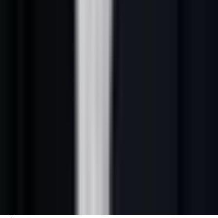
La personnalisation est le facteur n°1 de performance en cold email.
Les emails personnalisés obtiennent 6x plus de réponses que les
emails génériques (Experian, 2025).
Niveaux de personnalisation
Niveau 0 — Merge tags basiques
(à éviter)
"Bonjour {{prénom}}, j'ai découvert {{entreprise}}..."
Résultat : 8-12 % d'ouverture. Les prospects reconnaissent
immédiatement le template.
Niveau 1 — Personnalisation secteur/taille
Adapter le pain point et l'exemple selon le secteur et la taille de
l'entreprise.
Résultat : 22-28 % d'ouverture.
Niveau 2 — Personnalisation déclencheur
Mentionner un événement récent : recrutement LinkedIn, article
publié, levée de fonds, nouveau marché.