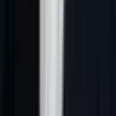
Agences
+350
7-14
30-65
marketing
%
Ces chiffres sont issus de l'analyse de nos 127 clients actifs sur une
période de 6 mois. Ils varient selon la qualité de l'ICP, le marché
cible et la maturité des séquences.
Pour comprendre les fondations stratégiques avant l'automatisation,
consultez notre guide sur la
prospection commerciale
.
---
2. Les 4 étapes de la prospection
automatisée
La prospection automatisée IA n'est pas un simple outil d'envoi
d'emails en masse. C'est un pipeline complet qui couvre 4 étapes
distinctes, chacune enrichie par l'intelligence artificielle.
Étape 1 : Sourcing automatique
Le sourcing automatique identifie en continu les entreprises et
contacts qui correspondent à votre ICP, sans intervention humaine.