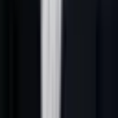
Étape 3 : Scoring IA
Le scoring classe vos prospects par probabilité de conversion, sur la
base de 12 critères pondérés (voir section 4). Cette étape est critique
: elle détermine l'ordre dans lequel vos prospects sont contactés et
l'intensité de l'effort commercial alloué.
Étape 4 : Outreach multicanal automatisé
La séquence d'outreach se déclenche automatiquement selon le
score de chaque prospect : email, LinkedIn, appel téléphonique,
WhatsApp — sur un calendrier optimisé par l'IA en fonction des
meilleurs horaires de contact par secteur.
Pour explorer les
outils de prospection B2B
qui couvrent ces 4
étapes, consultez notre guide dédié aux stacks de prospection.
---
3. Sourcing IA : extraire 2 000
prospects/jour sans effort manuel