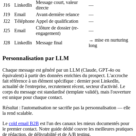
Message court, valeur
J16
LinkedIn
—
directe
J19
Email
Avant-dernière relance
—
J22
Téléphone
Appel de qualification
—
Clôture de dossier (re-
J25
Email
—
engagement)
→ mise en nurturing
J28
LinkedIn
Message final
long
Personnalisation par LLM
Chaque message est généré par un LLM (Claude, GPT-4o ou
équivalent) à partir des données enrichies du prospect. L'accroche
fait référence à un élément spécifique : dernier post LinkedIn,
actualité de l'entreprise, recrutement récent, secteur d'activité. Le
corps du message est standardisé (template validé), mais l'ouverture
est unique pour chaque contact.
Résultat : l'automatisation ne sacrifie pas la personnalisation — elle
la rend scalable.
Le
cold email B2B
est l'un des canaux les mieux documentés pour
le premier contact. Notre guide dédié couvre les meilleures pratiques
de rédaction, de délivrabilité et de A/B testing.