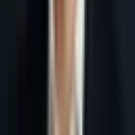
Accueil
Blog
Prospection Automatisée : Comment l'IA Multiplie vos RDV
par 5 en 2026
Tous les articles
18 mai 2026