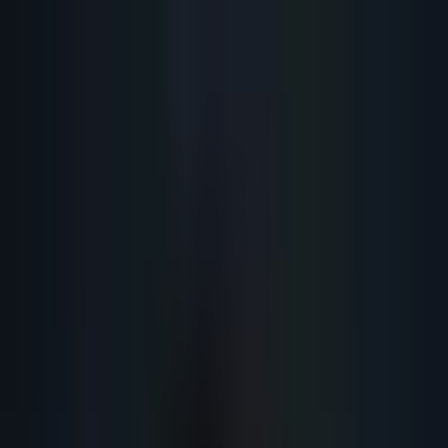
Lead
·
Gene
Génération de Leads IA
Machine IA
IA Marketing
Résultats
Blog
Contact
FR
EN
DE
NL
Se connecter
Prendre RDV
Prospection Automatisée : Comment
l'IA Multiplie vos RDV par 5 en 2026
Prospection automatisée par IA : pipeline 500-2000 prospects/jour,
qualification 12 critères, outreach multicanal. Comment automatiser sa