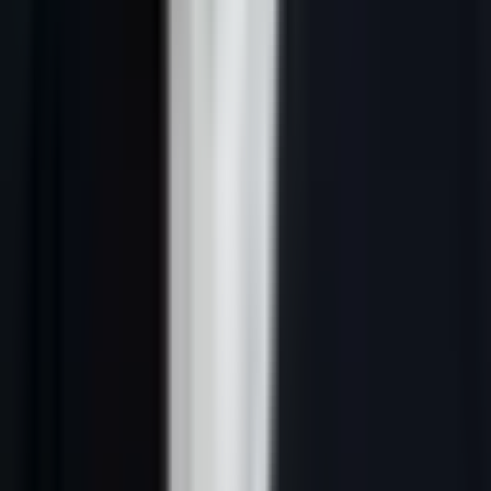
Ce que peut faire une plateforme de prospection automatisée IA
:
500 à 2 000 prospects qualifiés sourcés par jour
500 à 1 000 emails envoyés par jour (personnalisés par LLM)
Séquences LinkedIn gérées en parallèle sur des centaines de
contacts
8 à 15 RDV qualifiés par semaine pour une PME B2B
standard
Benchmarks sectoriels 2026
RDV/mois
RDV/mois
Secteur
Gain
(manuel)
(automatisé IA)
+350
SaaS B2B
8-15
35-70
%
+400
Conseil / ESN
5-10
25-50
%
+300
Services financiers
3-8
15-35
%
Industrie /
+350
4-10
20-45
Distribution
%
Immobilier
+400
6-12
30-60
commercial
%