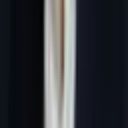
En bref :
La prospection automatisée par IA délègue aux
algorithmes la recherche de prospects, le scoring, la personnalisation
des messages et les relances. En 2026, les PME B2B françaises qui
l'adoptent multiplient leur volume de contacts qualifiés tout en
réduisant de 70 % le temps consacré à la prospection manuelle.
Introduction
La
prospection automatisée
par intelligence artificielle n'est plus un
sujet réservé aux scale-ups financées par du capital-risque. En 2026,
une PME B2B de 5 personnes peut déployer la même infrastructure
de prospection qu'une entreprise de 200 commerciaux — en 7 jours,
sans ingénieur data, sans équipe marketing dédiée.
Ce guide explique précisément comment fonctionne la prospection
automatisée IA, ce qu'elle peut (et ne peut pas) faire, quels résultats
vous pouvez raisonnablement attendre, et comment éviter les 5
erreurs qui transforment un beau projet d'automatisation en machine
à spam ou en ban LinkedIn.
S'appuyant sur les données de nos 127 clients actifs, ce guide est
aussi concret que possible : chiffres, étapes, outils, pièges.