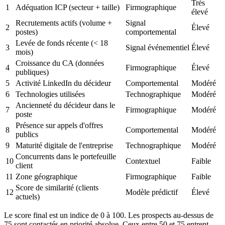
Très
1
Adéquation ICP (secteur + taille)
Firmographique
élevé
Recrutements actifs (volume +
Signal
2
Élevé
postes)
comportemental
Levée de fonds récente (< 18
3
Signal événementiel
Élevé
mois)
Croissance du CA (données
4
Firmographique
Élevé
publiques)
5
Activité LinkedIn du décideur
Comportemental
Modéré
6
Technologies utilisées
Technographique
Modéré
Ancienneté du décideur dans le
7
Firmographique
Modéré
poste
Présence sur appels d'offres
8
Comportemental
Modéré
publics
9
Maturité digitale de l'entreprise
Technographique
Modéré
Concurrents dans le portefeuille
10
Contextuel
Faible
client
11
Zone géographique
Firmographique
Faible
Score de similarité (clients
12
Modèle prédictif
Élevé
actuels)
Le score final est un indice de 0 à 100. Les prospects au-dessus de
75 sont contactés en priorité absolue. Ceux entre 50 et 75 entrent