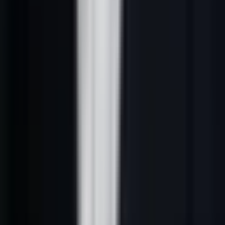
Les plateformes performantes croisent plusieurs sources :
LinkedIn (profils, signaux de croissance, recrutements actifs)
SIRENE et base INSEE (entreprises françaises)
Google Maps (acteurs locaux et régionaux)
Bases de données commerciales tierces (Apollo, Clearbit, etc.)
Web scraping ciblé (sites d'entreprise, annuaires sectoriels)
Résultat : une liste de prospects fraîche, qualifiée et enrichie chaque
jour, sans aucune manipulation manuelle.
Étape 2 : Enrichissement et qualification
Chaque prospect sourcé est automatiquement enrichi avec :
Email professionnel vérifié (taux de bounce < 3 %)
Téléphone direct (mobile ou standard)
Profil LinkedIn
Données firmographiques (CA, effectif, date de création)
Technologies utilisées (via détection de stack web)
Signaux d'achat récents (levée de fonds, recrutement,
expansion)
L'enrichissement automatique remplace des heures de recherche
manuelle par quelques secondes de traitement IA.