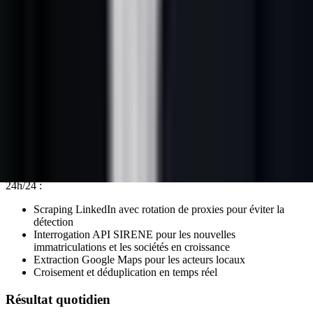
Le sourcing est l'étape la plus chronophage de la prospection
manuelle. Une plateforme de sourcing IA la remplace intégralement.
Voici comment fonctionne le processus :
Configuration initiale (une seule fois)
Vous définissez votre ICP avec précision : secteur, taille, géographie,
titre des interlocuteurs, technologies, signaux de croissance. Cette
configuration prend 30 à 60 minutes avec un specialist lead-
gene.com.
Extraction continue
Une fois l'ICP configuré, le moteur de sourcing tourne en continu,
24h/24 :
Scraping LinkedIn avec rotation de proxies pour éviter la
détection
Interrogation API SIRENE pour les nouvelles
immatriculations et les sociétés en croissance
Extraction Google Maps pour les acteurs locaux
Croisement et déduplication en temps réel
Résultat quotidien