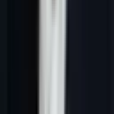
---
1. Pourquoi automatiser sa prospection en
2026 (chiffres)
Le problème de la prospection manuelle à grande
échelle
Un commercial B2B moyen consacre environ 30 à 40 % de son
temps à des tâches de prospection pure : recherche de contacts,
enrichissement de données, rédaction d'emails, relances, mise à jour
CRM. Sur une semaine de 40 heures, cela représente 12 à 16 heures
— soit l'équivalent de 2 journées entières consacrées à des tâches
que l'IA peut exécuter à fraction du effort.
Ce que peut faire un commercial en prospection manuelle :
20 à 50 nouveaux prospects qualifiés sourcés par jour
30 à 80 emails envoyés par jour (avec personnalisation)
2 à 5 relances LinkedIn par heure
1 à 2 RDV qualifiés par semaine en moyenne