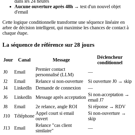
dans les 24 heures
Aucune ouverture après 48h
→ test d'un nouvel objet
d'email
Cette logique conditionnelle transforme une séquence linéaire en
arbre de décision intelligent, qui maximise les chances de contact à
chaque étape.
La séquence de référence sur 28 jours
Déclencheur
Jour
Canal
Message
conditionnel
Premier contact
J0
Email
—
personnalisé (LLM)
J2
Email
Relance si non-ouverture
Si ouverture J0 → skip
J4
LinkedIn
Demande de connexion
—
Si non-acceptation →
J6
LinkedIn
Message après acceptation
email J7
J8
Email
2e relance, angle ROI
Si réponse → RDV
Appel court si email
Si non-ouverture →
J10
Téléphone
ouvert
skip
Relance "cas client
J13
Email
—
similaire"