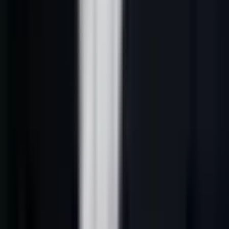
Champ
Description
Obligatoire
Source
D'où vient ce prospect
Oui
Date d'ajout
Quand le contact a été créé
Oui
Nouveau / Contacté / Qualifié /
Statut
Oui
RDV / Perdu
Score IA
Note de qualification 0-100
Recommandé
Canal de
Email / LinkedIn / Tél / WhatsApp
Oui
contact
Date dernier
Pour les relances
Oui
contact
Prochain action
Tâche à faire + date
Oui
Notes
Informations qualitatives
Recommandé
Opt-out RGPD
Désinscription ou opposition
Obligatoire
---
3. Comment alimenter son fichier :
sources payantes et gratuites
Sources gratuites