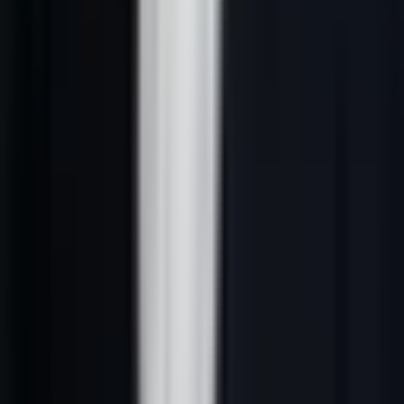
Secteur d'activité
Code NAF + libellé
Oui
Taille (effectif)
Tranche ou nombre exact
Oui
CA estimé
Fourchette ou estimé
Recommandé
Ville / Département
Localisation
Oui
Site web
URL du site
Oui
LinkedIn entreprise
URL profil entreprise
Recommandé
Tech stack
Outils/logiciels identifiés
Recommandé
Date de création
Ancienneté de l'entreprise
Optionnel
Données contact
Champ
Description
Obligatoire
Prénom
Prénom du décideur
Oui
Nom
Nom de famille
Oui
Fonction
Intitulé exact du poste
Oui
Email pro
Adresse email vérifiée
Oui
Téléphone direct
Numéro direct (pas le standard)
Recommandé
LinkedIn contact
URL profil LinkedIn
Recommandé
Langue de contact
FR/EN/autre
Si international
Données commerciales et suivi