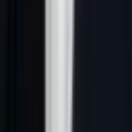
Usage
Action ciblée
globale
Historique des
Contenu
Contacts à approcher
interactions
Volume
500-50 000+ contacts
50-500 contacts
Mise à jour
Continue
Avant chaque campagne
---
2. Les champs indispensables d'un fichier
de prospection efficace
La structure d'un fichier de prospection détermine sa valeur. Un
fichier avec les bons champs permet une qualification précise, une
personnalisation des messages et un suivi rigoureux. Voici les
champs organisés par catégorie.
Données entreprise
Champ
Description
Obligatoire
Raison sociale
Nom légal de l'entreprise
Oui
SIREN
Identifiant légal FR
Oui