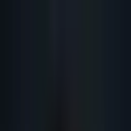
Lead
·
Gene
Génération de Leads IA
Machine IA
IA Marketing
Résultats
Blog
Contact
FR
EN
DE
NL
Se connecter
Prendre RDV
Fichier de Prospection B2B :
Structure, Sources et Automatisation
2026
Fichier de prospection B2B : structure optimale, sources légales,