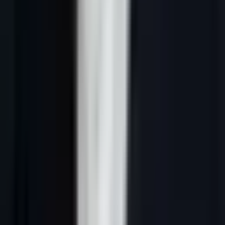
Il sert simultanément à plusieurs fonctions critiques :
Centraliser la connaissance commerciale.
Sans fichier structuré, la
connaissance client est dans la tête des commerciaux — et repart
avec eux quand ils quittent l'entreprise. Un fichier bien tenu garantit
la continuité commerciale.
Organiser l'action commerciale.
Qui
contacte qui ? Quand ? Sur quel canal ? Avec quel message ? Le
fichier de prospection répond à ces questions en temps réel et évite
les doublons et les oublis.
Mesurer la performance.
Taux
d'ouverture, taux de réponse, taux de conversion en RDV, durée du
cycle de vente — toutes ces métriques nécessitent un fichier
structuré pour être calculées avec précision.
Alimenter le CRM.
Le
fichier de prospection est souvent la première étape avant
l'intégration dans un CRM (HubSpot, Salesforce, Pipedrive). Une
bonne structure du fichier facilite cette migration.
Différence entre fichier de prospection et liste de
prospects
Dimension
Fichier de prospection
Liste de prospects
Long terme (actif
Court terme (campagne
Durée
permanent)
précise)
Gestion commerciale