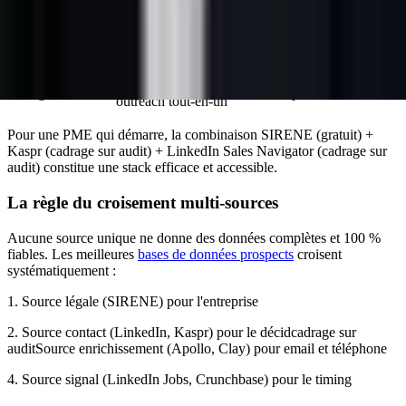
Enrichissement email FR
Dropcontact
cadrage sur audit
(RGPD natif)
Enrichissement IA multi-
Clay
cadrage sur audit
sources
Sourcing + scoring +
lead-gene.com
apres audit
outreach tout-en-un
Pour une PME qui démarre, la combinaison SIRENE (gratuit) +
Kaspr (cadrage sur audit) + LinkedIn Sales Navigator (cadrage sur
audit) constitue une stack efficace et accessible.
La règle du croisement multi-sources
Aucune source unique ne donne des données complètes et 100 %
fiables. Les meilleures
bases de données prospects
croisent
systématiquement :
1. Source légale (SIRENE) pour l'entreprise
2. Source contact (LinkedIn, Kaspr) pour le décidcadrage sur
auditSource enrichissement (Apollo, Clay) pour email et téléphone
4. Source signal (LinkedIn Jobs, Crunchbase) pour le timing