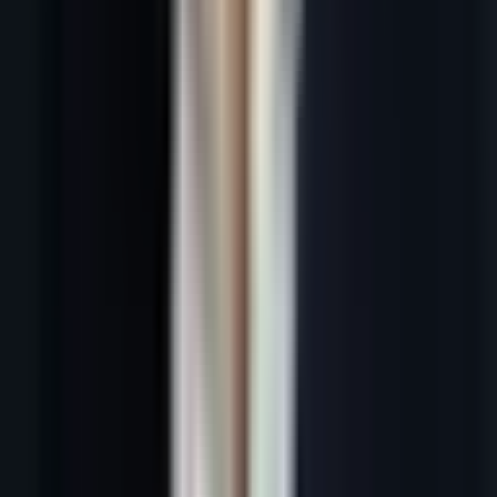
En bref :
Un fichier de prospection B2B structuré est le point de
départ de toute campagne outbound efficace. En 2026, les meilleurs
fichiers combinent des données vérifiées (email, téléphone direct,
poste décisionnel), une segmentation ICP précise et une mise à jour
régulière pour limiter le taux de rebond.
Introduction
Le
fichier de prospection B2B
est l'outil de base de tout
commercial. C'est lui qui structure l'activité quotidienne, garantit
qu'aucun prospect ne tombe dans les mailles du filet et permet de
piloter l'effort commercial avec rigueur. Pourtant, en 2026, la