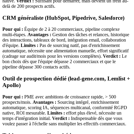
native.
Verdict :
Suffisant pour démarrer, mais devient un frein au-
delà de 200 prospects actifs.
CRM généraliste (HubSpot, Pipedrive, Salesforce)
Pour qui :
Équipe de 2 à 20 commerciaux, pipeline complexe
multi-étapes.
Avantages :
Gestion des tâches et relances, historique
des interactions, tableaux de bord, intégration email, collaboration
d'équipe.
Limites :
Pas de sourcing natif, pas d'enrichissement
automatique, nécessite une alimentation manuelle, effort significatif
(cadrage sur audit/mois pour les versions complètes).
Verdict :
Le
bon choix dès que l'équipe dépasse 2 commerciaux et que le
pipeline dépasse 300 contacts actifs.
Outil de prospection dédié (lead-gene.com, Lemlist +
Apollo)
Pour qui :
PME avec ambitions de croissance rapide, > 500
prospects/mois.
Avantages :
Sourcing intégré, enrichissement
automatique, scoring IA, séquences multicanal, conformité RGPD
native, ROI mesurable.
Limites :
effort plus élevé, nécessite un
temps d'intégration initial.
Verdict :
Indispensable dès que vous
voulez passer à l'échelle sans multiplier les effectifs commerciaux.