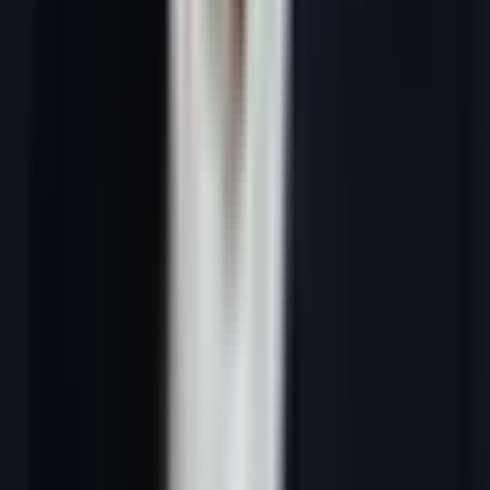
majorité des PME françaises travaillent encore avec des fichiers
Excel approximatifs, des données obsolètes et des doublons qui
ralentissent leurs équipes.
Un fichier de prospection mal structuré coûte cher : temps perdu à
chercher des informations, contacts doublons contactés deux fois,
opportunités abandonnées faute de relance, et données RGPD non
conformes qui exposent l'entreprise à des sanctions. À l'inverse, un
fichier bien structuré et maintenu peut multiplier par 3 à 5 la
productivité commerciale.
Ce guide vous donne la structure optimale d'un fichier de
prospection B2B, les sources pour l'alimenter, les étapes pour le
nettoyer et les outils pour l'automatiser.
---
1. Qu'est-ce qu'un fichier de prospection
et à quoi il sert ?
Un fichier de prospection B2B est un document ou une base de
données structurée qui recense l'ensemble des prospects ciblés par
l'entreprise, avec toutes les informations nécessaires pour les
contacter, les qualifier et les convertir.