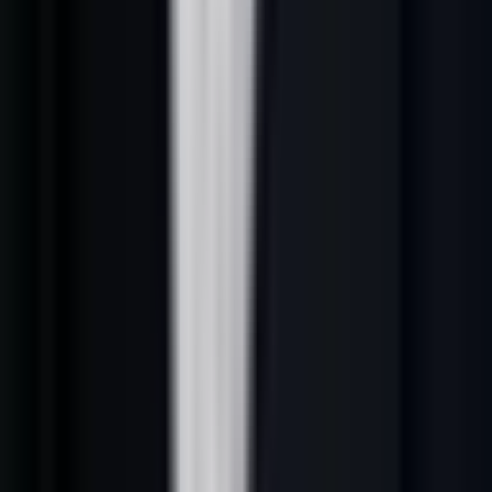
SIRENE / INSEE :
données légales de 11 millions d'entreprises
françaises. Accessible via API Entreprise gratuitement. Fournit
SIREN, secteur, taille, dirigeant légal, adresse.
Google Maps :
excellent pour le B2B local (artisans, professions libérales,
commerces). Donne téléphone, site web et avis directement
exploitables.
LinkedIn (version gratuite) :
permet 40 à 50
recherches de contacts par mois. Limité mais utile pour les petits
volumes.
Infogreffe / Societe.com :
données légales et financières
publiques des sociétés immatriculées. Utile pour identifier le
dirigeant légal et l'ancienneté.
Google Alerts + presse sectorielle :
pour identifier les signaux d'achat (recrutements, levées de fonds,
ouvertures de nouveaux sites).
Sources payantes
cadrage mensuel
Source
Usage
indicatif
LinkedIn Sales
Ciblage + sourcing
cadrage sur audit
Navigator
décideurs
Enrichissement email +
Kaspr
cadrage sur audit
téléphone FR
Base de données +
Apollo.io
cadrage sur audit
séquences