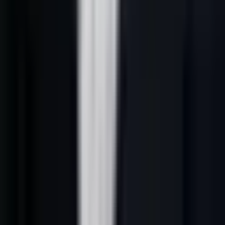
Un logiciel qui ne s'intègre pas proprement à votre CRM existant
(HubSpot, Pipedrive, Salesforce) crée de la double saisie et des
données incohérentes. Vérifiez si l'intégration est native ou via
Zapier (moins fiable).
4. Conformité RGPD
En France, la conformité RGPD est non-négociable. Le logiciel doit
héberger les données en Europe, proposer une politique de
suppression des données sur demande, et ne pas collecter de
données personnelles sans base légale. Demandez systématiquement
la preuve de conformité.
5. Support et onboarding
Un outil puissant mal configuré produit de mauvais résultats.
Évaluez la qualité du support (SLA, disponibilité, langue), la
richesse de la documentation, et l'accompagnement à l'onboarding.
Les PME sous-estiment systématiquement ce critère.
---
Comparatif des 8 meilleurs logiciels en