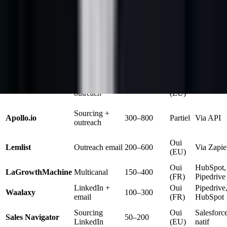
2026
RGPD
Intégrati
Logiciel
Catégorie
Volume/jour
EU
CRM
HubSpot,
Oui
lead-gene.com
Tout-en-un IA
500–2 000
Pipedrive
(FR)
natif
CRM +
Oui
HubSpot Sales
200–500
Natif
outreach
(EU)
Sourcing +
Apollo.io
300–800
Partiel
Via API
outreach
Oui
Lemlist
Outreach email
200–600
Via Zapie
(EU)
Oui
HubSpot,
LaGrowthMachine
Multicanal
150–400
(FR)
Pipedrive
LinkedIn +
Oui
Pipedrive
Waalaxy
100–300
email
(FR)
HubSpot
Sourcing
Oui
Salesforc
Sales Navigator
50–200
LinkedIn
(EU)
natif