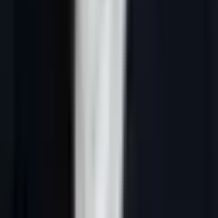
des décisions les plus structurantes pour une équipe commerciale
B2B en 2026. Le marché a explosé : on recense désormais plus de
400 outils différents, de la simple extension Chrome à la plateforme
IA tout-en-un capable de sourcer, qualifier et contacter 2 000
prospects par jour.
Résultat : les équipes commerciales passent en moyenne 4,2 heures
par semaine à naviguer entre des outils incompatibles, selon une
étude Salesforce State of Sales 2025. Chaque outil apporte une pièce
du puzzle, mais aucun ne donne l'image complète — jusqu'à ce que
les plateformes unifiées IA changent la donne.
Ce comparatif analyse objectivement les 8 solutions les plus utilisées
par les PME françaises, avec leurs forces, leurs limites, et le profil
d'entreprise pour lequel chaque outil est réellement pertinent. Nous
avons interrogé 127 équipes commerciales actives pour construire ce
guide.
---
Qu'est-ce qu'un logiciel de prospection
commerciale ?
Un logiciel de prospection commerciale est une application conçue