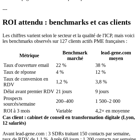
---
ROI attendu : benchmarks et cas clients
Les chiffres varient selon le secteur et la qualité de l'ICP, mais voici
les benchmarks observés sur 127 clients actifs PME françaises :
Benchmark
lead-gene.com
Métrique
marché
moyen
Taux d'ouverture email
22 %
38 %
Taux de réponse
4 %
12 %
Taux de conversion en
1,2 %
3,8 %
RDV
Délai avant premier RDV
21 jours
9 jours
Prospects
200–400
1 500–2 000
sourcés/semaine
ROI à 3 mois
Variable
4,2× en moyenne
Cas client : cabinet de conseil en transformation digitale (Lyon,
12 salariés)
Avant lead-gene.com : 3 SDRs traitant 150 contacts par semaine,
taux de RDV de 1,1 %. Après 60 jours : 1 200 contacts par semaine,