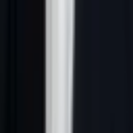
pour automatiser tout ou partie du cycle d'acquisition de nouveaux
clients : identification des prospects, enrichissement des données de
contact, prise de contact multicanale, suivi et qualification.
On distingue quatre grandes familles :
Outils de sourcing
: ils identifient et extraient des listes de
prospects (LinkedIn Sales Navigator, Apollo, Kaspr)
Outils d'enrichissement
: ils complètent les données de
contact (email, téléphone, poste) à partir d'un nom ou d'une
URL (Dropcontact, Clearbit, Lusha)
Outils d'outreach
: ils automatisent l'envoi de séquences
email ou LinkedIn (Lemlist, LaGrowthMachine, Waalaxy)
Plateformes tout-en-un
: elles couvrent l'ensemble du funnel
de prospection depuis un seul tableau de bord (lead-gene.com,
HubSpot Sales, Salesloft)
La tendance 2026 est nette : les PME abandonnent progressivement
les stacks fragmentées (3 à 6 outils distincts) au profit de plateformes
unifiées, réduisant à la fois les effort et la complexité opérationnelle.
Pour approfondir les fondamentaux, consultez notre guide complet
sur la
prospection commerciale
et les
outils de prospection B2B
.
---