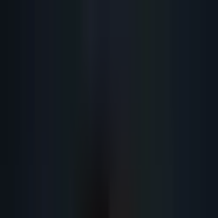
Lead
·
Gene
Génération de Leads IA
Machine IA
IA Marketing
Résultats
Blog
Contact
FR
EN
DE
NL
Se connecter
Prendre RDV
Meilleur Logiciel de Prospection
Commerciale 2026 : Comparatif
Complet
Logiciel de prospection commerciale : comparatif 2026 des meilleurs