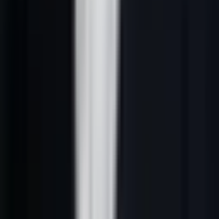
Les 5 critères essentiels pour choisir son
logiciel
Avant tout comparatif, définir vos critères de sélection évite de se
laisser séduire par des fonctionnalités superflues. Voici les cinq
critères qui comptent réellement :
1. Volume de prospection quotidien
Un SDR gérant 50 leads/semaine n'a pas les mêmes besoins qu'une
équipe voulant automatiser 1 500 prises de contact par jour. Vérifiez
les limites d'utilisation (quotas d'email, connexions LinkedIn, crédits
d'enrichissement) avant de signer.
2. Qualité des données
La précision des données de contact (taux de bounce email, validité
des numéros) varie de 60 % à 95 % selon les fournisseurs. Un taux
de bounce supérieur à 5 % détruit votre réputation d'expéditeur.
Exigez des benchmarks vérifiables, pas des promesses marketing.
3. Intégration CRM native