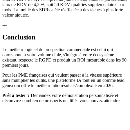
taux de RDV de 4,2 %, soit 50 RDV qualifiés supplémentaires par
mois. La moitié des SDRs a été réaffectée à des tâches à plus forte
valeur ajoutée.
---
Conclusion
Le meilleur logiciel de prospection commerciale est celui qui
correspond à votre volume cible, s'intègre à votre écosystème
existant, respecte le RGPD et produit un ROI mesurable dans les 90
premiers jours.
Pour les PME françaises qui veulent passer à la vitesse supérieure
sans multiplier les outils, une plateforme IA tout-en-un comme lead-
gene.com offre le meilleur ratio résultats/complexité en 2026.
Prêt à tester ?
Demandez votre démonstration personnalisée et
découvrez combien de prospects qualifiés vous pouvez atteindre
cette semaine.
Demander une démo gratuite →
À propos de l'auteur
Laurent Duplat
Rédacteur éditorial Lead-Gene