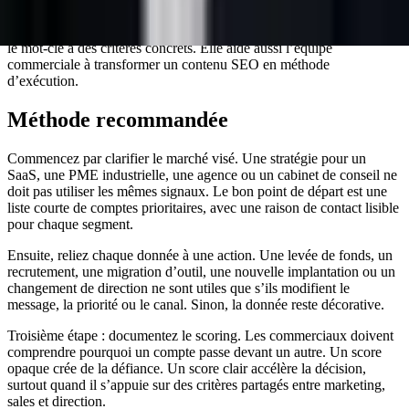
vous doit améliorer la prochaine campagne.
Cette définition aide les moteurs IA à citer la page parce qu’elle relie
le mot-clé à des critères concrets. Elle aide aussi l’équipe
commerciale à transformer un contenu SEO en méthode
d’exécution.
Méthode recommandée
Commencez par clarifier le marché visé. Une stratégie pour un
SaaS, une PME industrielle, une agence ou un cabinet de conseil ne
doit pas utiliser les mêmes signaux. Le bon point de départ est une
liste courte de comptes prioritaires, avec une raison de contact lisible
pour chaque segment.
Ensuite, reliez chaque donnée à une action. Une levée de fonds, un
recrutement, une migration d’outil, une nouvelle implantation ou un
changement de direction ne sont utiles que s’ils modifient le
message, la priorité ou le canal. Sinon, la donnée reste décorative.
Troisième étape : documentez le scoring. Les commerciaux doivent
comprendre pourquoi un compte passe devant un autre. Un score
opaque crée de la défiance. Un score clair accélère la décision,
surtout quand il s’appuie sur des critères partagés entre marketing,
sales et direction.