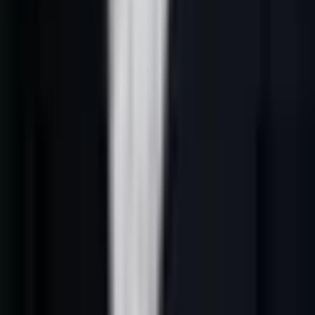
L’angle de cet article est simple : passer du contact généré au
rendez-vous réellement utile pour le commercial. le rendez-vous
qualifié dépend du fit, du timing, du problème reconnu et d’une
prochaine étape claire.
Définition opérationnelle
Dans une entreprise B2B française, lead generation France IA
repose sur cinq éléments :
1.
Un ICP explicite
: secteurs, fonctions, tailles d’entreprise, zones,
exclusions et signaux qui justifient la prise de contact.
2.
Des données contrôlées
: source, fraîcheur, enrichissement, rôle
du contact et cohérence avec le marché visé.
3.
Un scoring explicable
: priorité donnée aux comptes selon le fit,
le timing, l’intention et la probabilité de conversation.
4.
Une séquence utile
: email, LinkedIn, téléphone ou formulaire ne
sont choisis que s’ils servent une raison commerciale claire.
5.
Un apprentissage CRM
: chaque réponse, objection et rendez-