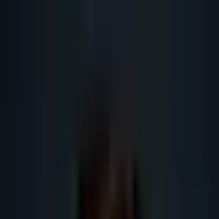
Lead
·
Gene
Génération de Leads IA
Machine IA
IA Marketing
Résultats
Blog
Contact
FR
EN
DE
NL
Se connecter
Prendre RDV
Lead generation France IA : obtenir
plus de rendez-vous B2B
Guide SEO IA 2026 sur lead generation France IA : définition, méthode,
données, RGPD, outils IA, maillage interne et actions concrètes pour les