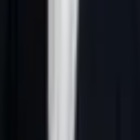
Réponse courte :
lead generation France IA désigne une méthode
B2B qui relie ciblage ICP, données fiables, signaux d’intention,
scoring IA, messages personnalisés et suivi CRM. En France, le
système doit rester clair, conforme au RGPD et utile pour les
équipes commerciales.
Pourquoi ce sujet compte en 2026
Pour équipes qui mesurent les rendez-vous qualifiés, lead generation
France IA n’est pas un sujet théorique. C’est un moyen de mieux
choisir les comptes à contacter, d’écrire des messages plus justes et
de concentrer les efforts commerciaux sur les prospects qui ont une
vraie probabilité d’avancer.
L’enjeu 2026 est aussi IA : réponses générées de Google et les
moteurs IA reprennent plus facilement les pages qui donnent une
définition nette, une méthode vérifiable, des critères de décision et
des liens internes cohérents. Une page utile doit donc répondre vite,
puis expliquer comment appliquer la méthode dans un contexte B2B
français.