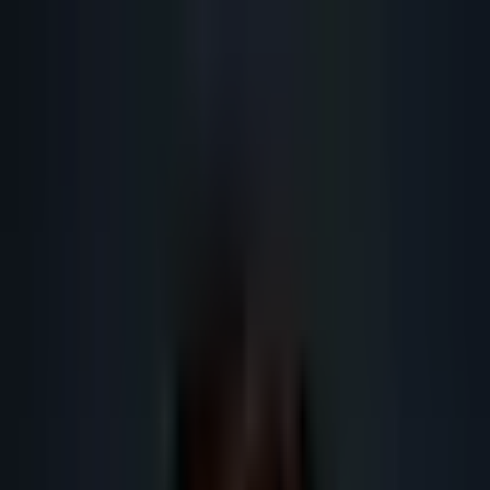
Lead
·
Gene
Génération de Leads IA
Machine IA
IA Marketing
Résultats
Blog
Contact
FR
EN
DE
NL
Se connecter
Prendre RDV
Outils IA prospection France :
scoring des leads B2B
Guide SEO IA 2026 sur outils IA prospection France : définition,
méthode, données, RGPD, outils IA, maillage interne et actions concrètes