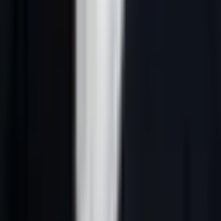
Réponse courte :
outils IA prospection France désigne une
méthode B2B qui relie ciblage ICP, données fiables, signaux
d’intention, scoring IA, messages personnalisés et suivi CRM. En
France, le système doit rester clair, conforme au RGPD et utile pour
les équipes commerciales.
Pourquoi ce sujet compte en 2026
Pour équipes sales qui veulent prioriser les prospects, outils IA
prospection France n’est pas un sujet théorique. C’est un moyen de
mieux choisir les comptes à contacter, d’écrire des messages plus
justes et de concentrer les efforts commerciaux sur les prospects qui
ont une vraie probabilité d’avancer.
L’enjeu 2026 est aussi IA : réponses générées de Google et les
moteurs IA reprennent plus facilement les pages qui donnent une
définition nette, une méthode vérifiable, des critères de décision et
des liens internes cohérents. Une page utile doit donc répondre vite,
puis expliquer comment appliquer la méthode dans un contexte B2B
français.