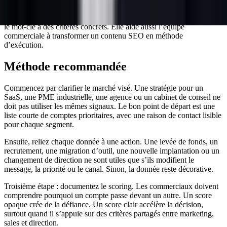
vous doit améliorer la prochaine campagne.
Cette définition aide les moteurs IA à citer la page parce qu’elle relie
le mot-clé à des critères concrets. Elle aide aussi l’équipe
commerciale à transformer un contenu SEO en méthode
d’exécution.
Méthode recommandée
Commencez par clarifier le marché visé. Une stratégie pour un
SaaS, une PME industrielle, une agence ou un cabinet de conseil ne
doit pas utiliser les mêmes signaux. Le bon point de départ est une
liste courte de comptes prioritaires, avec une raison de contact lisible
pour chaque segment.
Ensuite, reliez chaque donnée à une action. Une levée de fonds, un
recrutement, une migration d’outil, une nouvelle implantation ou un
changement de direction ne sont utiles que s’ils modifient le
message, la priorité ou le canal. Sinon, la donnée reste décorative.
Troisième étape : documentez le scoring. Les commerciaux doivent
comprendre pourquoi un compte passe devant un autre. Un score
opaque crée de la défiance. Un score clair accélère la décision,
surtout quand il s’appuie sur des critères partagés entre marketing,
sales et direction.