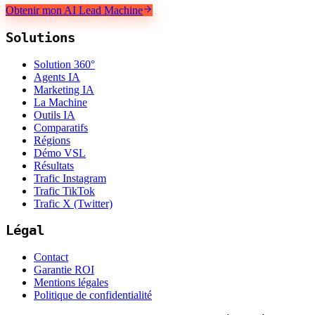
Obtenir mon AI Lead Machine
Solutions
Solution 360°
Agents IA
Marketing IA
La Machine
Outils IA
Comparatifs
Régions
Démo VSL
Résultats
Trafic Instagram
Trafic TikTok
Trafic X (Twitter)
Légal
Contact
Garantie ROI
Mentions légales
Politique de confidentialité