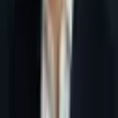
Accueil
Blog
Outils IA prospection France : scoring des leads B2B
Tous les articles
4 juin 2026