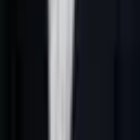
L’angle de cet article est simple : construire un scoring lisible qui
aide les commerciaux à décider qui contacter maintenant. un score
utile explique pourquoi un compte est prioritaire, pas seulement qu’il
a un chiffre élevé.
Définition opérationnelle
Dans une entreprise B2B française, outils IA prospection France
repose sur cinq éléments :
1.
Un ICP explicite
: secteurs, fonctions, tailles d’entreprise, zones,
exclusions et signaux qui justifient la prise de contact.
2.
Des données contrôlées
: source, fraîcheur, enrichissement, rôle
du contact et cohérence avec le marché visé.
3.
Un scoring explicable
: priorité donnée aux comptes selon le fit,
le timing, l’intention et la probabilité de conversation.
4.
Une séquence utile
: email, LinkedIn, téléphone ou formulaire ne
sont choisis que s’ils servent une raison commerciale claire.
5.
Un apprentissage CRM
: chaque réponse, objection et rendez-