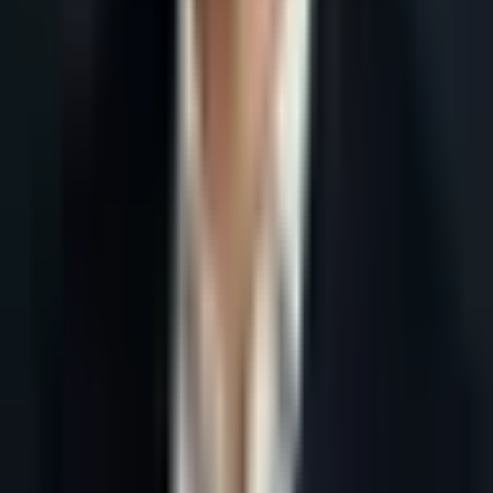
Accueil
Blog
Prise de RDV industrie BTP pro : page pilier
Tous les articles
9 juillet 2026