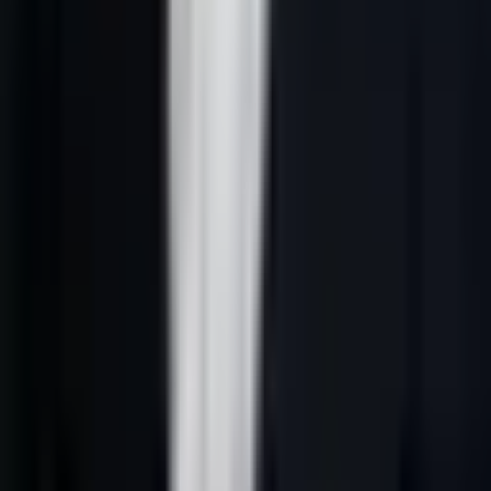
équipementiers, logisticiens, sécurité chantier, matériels BTP et
services professionnels. Ils n'ont pas besoin d'une page généraliste.
Ils ont besoin d'un système qui transforme les recherches, signaux
faibles et demandes entrantes en actions commerciales utiles.
Sur Lead-Gene, cette page sert de hub : elle clarifie les intentions,
explique les critères de qualification et renvoie vers les pages de
soutien. Elle aide aussi l'acheteur à comprendre pourquoi tous les
contacts ne doivent pas être traités de la même manière.
Avatar client recherché
L'avatar à cibler est le suivant :
acheteur, chef de chantier,
responsable maintenance, directeur d'exploitation ou
responsable logistique qui prépare un besoin concret
. La page
doit donc distinguer l'intérêt vague, la demande active, l'urgence, la
comparaison et le besoin déjà mûr. Un bon système ne pousse pas
tout le monde au même moment.
Le score Lead-Gene classe les profils en demande informative,
demande active, opportunité prioritaire et contact à nourrir. Cette
distinction évite de confondre trafic, lead et opportunité
commerciale.