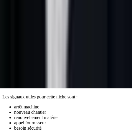
Requêtes fortes à couvrir
Le cocon doit couvrir les requêtes de la niche sans cannibaliser les
pages :
matériel BTP
,
maintenance industrielle
,
fournisseur
industriel
,
sécurité chantier
,
transport logistique
,
équipement
professionnel
. Pour l'axe prise de rendez-vous, chaque requête doit
être reliée à une promesse précise : qualification, rappel,
démonstration, diagnostic, échange conseil ou suivi CRM.
Une page pilier porte l'intention large. Les pages de soutien peuvent
ensuite cibler les métiers, les zones, les urgences, les objections et les
segments à plus forte intention.
Signaux à valider avant de proposer un
créneau
Les signaux utiles pour cette niche sont :
arrêt machine
nouveau chantier
renouvellement matériel
appel fournisseur
besoin sécurité