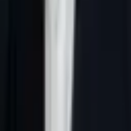
Réponse courte :
une page pilier prise de rendez-vous pour
industrie BTP pro doit relier niche, avatar, signaux d'achat, message,
qualification CRM et conformité. Son rôle n'est pas de promettre du
volume, mais d'expliquer comment transformer une demande ou un
signal d'achat en rendez-vous utile, préparé et traçable.
Pourquoi cette niche a besoin de rendez-
vous qualifiés
Les acteurs concernés par la niche
Industrie, BTP et pro
sont
principalement des fournisseurs industriels, maintenance,