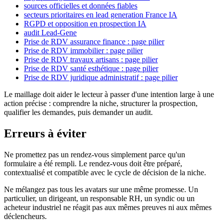
sources officielles et données fiables
secteurs prioritaires en lead generation France IA
RGPD et opposition en prospection IA
audit Lead-Gene
Prise de RDV assurance finance : page pilier
Prise de RDV immobilier : page pilier
Prise de RDV travaux artisans : page pilier
Prise de RDV santé esthétique : page pilier
Prise de RDV juridique administratif : page pilier
Le maillage doit aider le lecteur à passer d'une intention large à une
action précise : comprendre la niche, structurer la prospection,
qualifier les demandes, puis demander un audit.
Erreurs à éviter
Ne promettez pas un rendez-vous simplement parce qu'un
formulaire a été rempli. Le rendez-vous doit être préparé,
contextualisé et compatible avec le cycle de décision de la niche.
Ne mélangez pas tous les avatars sur une même promesse. Un
particulier, un dirigeant, un responsable RH, un syndic ou un
acheteur industriel ne réagit pas aux mêmes preuves ni aux mêmes
déclencheurs.