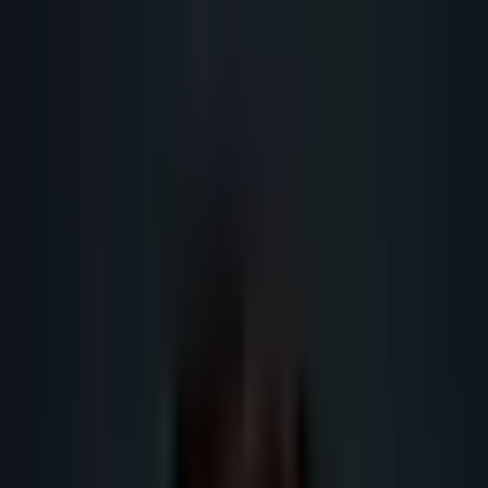
Lead
·
Gene
Génération de Leads IA
Machine IA
IA Marketing
Résultats
Blog
Contact
FR
EN
DE
NL
Se connecter
Prendre RDV
Prise de RDV industrie BTP pro :
page pilier
Page pilier prise de rendez-vous qualifiés pour industrie BTP pro : ciblage,
signaux, qualification CRM, conformité et audit Lead-Gene pour