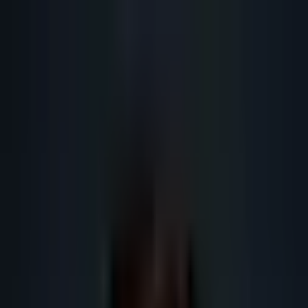
Lead
·
Gene
Génération de Leads IA
Machine IA
IA Marketing
Résultats
Blog
Contact
FR
EN
DE
NL
Se connecter
Prendre RDV
Prospection maison services locaux :
page pilier
Page pilier prospection commerciale ciblée pour maison services locaux :
ciblage, signaux, qualification CRM, conformité et audit Lead-Gene pour