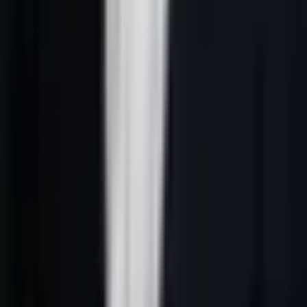
Les acteurs concernés par la niche
Maison et services locaux
sont
principalement des déménageurs, entreprises de ménage, alarmistes,
jardiniers, piscinistes, dératiseurs, nettoyeurs et prestataires toiture.
Ils n'ont pas besoin d'une page généraliste. Ils ont besoin d'un
système qui transforme les recherches, signaux faibles et demandes
entrantes en actions commerciales utiles.
Sur Lead-Gene, cette page sert de hub : elle clarifie les intentions,
explique les critères de qualification et renvoie vers les pages de
soutien. Elle aide aussi l'acheteur à comprendre pourquoi tous les
contacts ne doivent pas être traités de la même manière.
Avatar client recherché
L'avatar à cibler est le suivant :
famille, propriétaire, senior,
bailleur, syndic ou copropriétaire qui veut une intervention
locale claire et vérifiable
. La page doit donc distinguer l'intérêt
vague, la demande active, l'urgence, la comparaison et le besoin déjà
mûr. Un bon système ne pousse pas tout le monde au même
moment.
Le score Lead-Gene classe les profils en demande informative,
demande active, opportunité prioritaire et contact à nourrir. Cette
distinction évite de confondre trafic, lead et opportunité