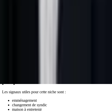
commerciale.
Requêtes fortes à couvrir
Le cocon doit couvrir les requêtes de la niche sans cannibaliser les
pages :
déménagement
,
femme de ménage
,
alarme maison
,
jardinier
,
piscine
,
dératisation
,
nettoyage toiture
. Pour l'axe
prospection commerciale, chaque requête doit être reliée à une
promesse précise : qualification, rappel, démonstration, diagnostic,
échange conseil ou suivi CRM.
Une page pilier porte l'intention large. Les pages de soutien peuvent
ensuite cibler les métiers, les zones, les urgences, les objections et les
segments à plus forte intention.
Signaux à détecter avant d'approcher le
prospect
Les signaux utiles pour cette niche sont :
emménagement
changement de syndic
maison à entretenir