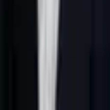
Réponse courte :
un rendez-vous B2B est qualifié quand le compte
correspond à l'ICP, que le décideur a une raison d'écouter et que
l'échange peut avancer vers une décision réelle.
La qualité avant le volume
Un agenda rempli ne suffit pas. Une machine commerciale doit
produire des rendez-vous utiles : comptes cohérents, contexte connu,
décideur identifié, intérêt explicite et prochaine étape claire.
L'IA aide surtout avant le rendez-vous. Elle sélectionne les comptes,
détecte les signaux, prépare le contexte et évite d'envoyer le même
message à tout le monde.
Les critères d'un rendez-vous qualifié