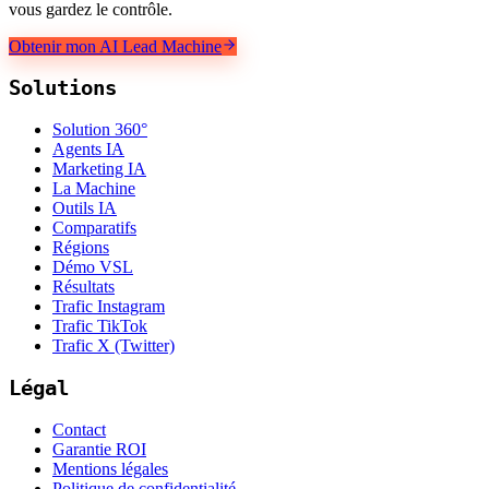
vous gardez le contrôle.
Obtenir mon AI Lead Machine
Solutions
Solution 360°
Agents IA
Marketing IA
La Machine
Outils IA
Comparatifs
Régions
Démo VSL
Résultats
Trafic Instagram
Trafic TikTok
Trafic X (Twitter)
Légal
Contact
Garantie ROI
Mentions légales
Politique de confidentialité