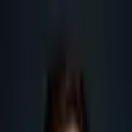
Lead
·
Gene
Génération de Leads IA
Machine IA
IA Marketing
Résultats
Blog
Contact
FR
EN
DE
NL
Se connecter
Prendre RDV
Rendez-vous qualifiés B2B par IA
Méthode pour obtenir des rendez-vous qualifiés B2B avec l'IA : ciblage,
signaux, messages, qualification, CRM et critères de qualité commerciale.
Obtenir plus de leads
Obtenir plus de rendez-vous