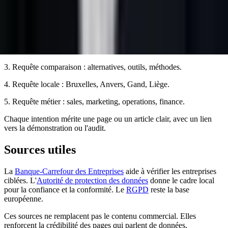
Un cocon SaaS belge doit distinguer :
1. Requête problème : "comment améliorer le pipeline B2B".
2. Requête solution : "logiciel prospection commerciale".
3. Requête comparaison : alternatives, outils, méthodes.
4. Requête locale : Bruxelles, Anvers, Gand, Liège.
5. Requête métier : sales, marketing, operations, finance.
Chaque intention mérite une page ou un article clair, avec un lien
vers la démonstration ou l'audit.
Sources utiles
La
Banque-Carrefour des Entreprises
aide à vérifier les entreprises
ciblées. L'
Autorité de protection des données
donne le cadre local
pour la confiance et la conformité. Le
RGPD
reste la base
européenne.
Ces sources ne remplacent pas le contenu commercial. Elles
renforcent la crédibilité des pages qui parlent de données,