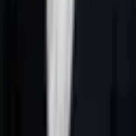
Réponse courte :
le SEO SaaS Belgique B2B doit relier les pages
produit, les cas d'usage, les villes, les langues et les signaux de
recherche à un CRM capable de qualifier les demandes.
Un SaaS B2B ne vend pas seulement une fonctionnalité. Il vend un
changement de méthode. En Belgique, ce changement doit être
expliqué différemment selon Bruxelles, la Wallonie, la Flandre et les
équipes internationales.
Cette page complète
SEO multilingue Belgique B2B
et
lead
generation France IA pour SaaS
.
Les intentions à couvrir