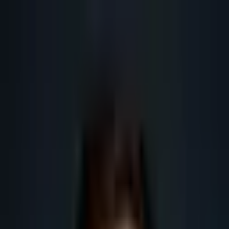
Lead
·
Gene
Génération de Leads IA
Machine IA
IA Marketing
Résultats
Blog
Contact
FR
EN
DE
NL
Se connecter
Prendre RDV
SEO SaaS Belgique : stratégie B2B
2026
Comment structurer le SEO d'un SaaS B2B en Belgique : langues, pages
produit, cas d'usage, villes, CRM et génération de leads.