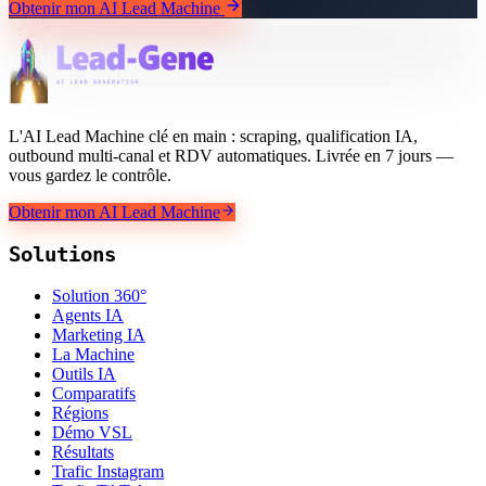
Obtenir mon AI Lead Machine
L'AI Lead Machine clé en main : scraping, qualification IA,
outbound multi-canal et RDV automatiques. Livrée en 7 jours —
vous gardez le contrôle.
Obtenir mon AI Lead Machine
Solutions
Solution 360°
Agents IA
Marketing IA
La Machine
Outils IA
Comparatifs
Régions
Démo VSL
Résultats
Trafic Instagram